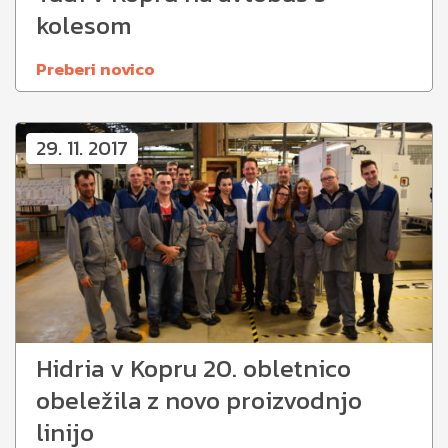
kolesom
Preberi novico
29. 11. 2017
Hidria v Kopru 20. obletnico
obeležila z novo proizvodnjo
linijo