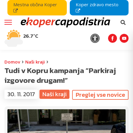
Mestna občina Koper
Koper zdravo mesto
26.7°C
›
›
Domov
Naši kraji
Tudi v Kopru kampanja “Parkiraj
izgovore drugam!”
30. 11. 2017
Naši kraji
Preglej vse novice