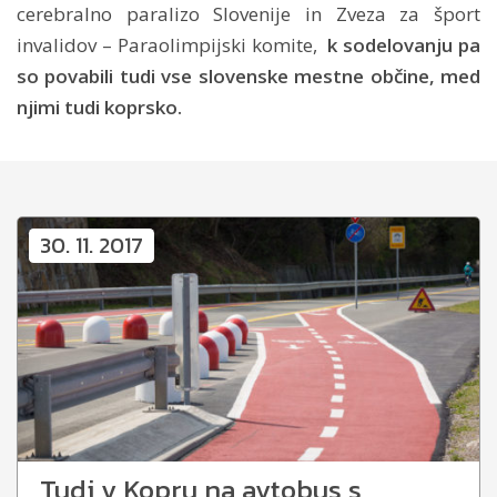
cerebralno paralizo Slovenije in Zveza za šport
invalidov – Paraolimpijski komite,
k sodelovanju pa
so povabili tudi vse slovenske mestne občine, med
njimi tudi koprsko.
30. 11. 2017
Tudi v Kopru na avtobus s