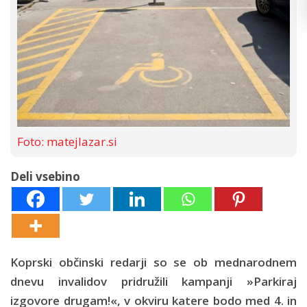
Foto: matejlazar.si
Deli vsebino
Koprski občinski redarji so se ob mednarodnem
dnevu invalidov pridružili kampanji »Parkiraj
izgovore drugam!«, v okviru katere bodo med 4. in