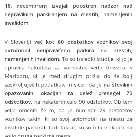
18. decembrom izvajali poostren nadzor nad
nepravilnim parkiranjem na mestih, namenjenih
invalidom.
V Sloveniji
več kot 60 odstotkov voznikov svoj
avtomobil neupravičeno parkira na mestih,
namenjenih invalidom.
To so izsledki študije, ki jo je
opravila Fakulteta za varnostne vede Univerze v
Mariboru, ki je med drugim prišla do še bolj
zaskrbljujočih podatkov, in sicer, da je
na številnih
opazovanih lokacijah ta delež presegel 70
odstotkov,
na nekaterih celo 90 odstotkov. Ob tem
velja omeniti še to, da je bilo kar 29 odstotkov
voznikov takih, ki so svoj avtomobil na mestu za
invalide parkirali tudi takrat, ko so bila v okolici na
voljo druga parkirna mesta.