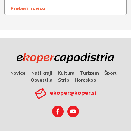
Preberi novico
Novice
Naši kraji
Kultura
Turizem
Šport
Obvestila
Strip
Horoskop
ekoper@koper.si