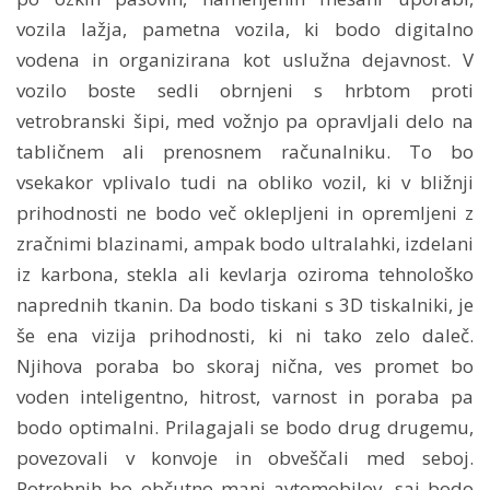
vozila lažja, pametna vozila, ki bodo digitalno
vodena in organizirana kot uslužna dejavnost. V
vozilo boste sedli obrnjeni s hrbtom proti
vetrobranski šipi, med vožnjo pa opravljali delo na
tabličnem ali prenosnem računalniku. To bo
vsekakor vplivalo tudi na obliko vozil, ki v bližnji
prihodnosti ne bodo več oklepljeni in opremljeni z
zračnimi blazinami, ampak bodo ultralahki, izdelani
iz karbona, stekla ali kevlarja oziroma tehnološko
naprednih tkanin. Da bodo tiskani s 3D tiskalniki, je
še ena vizija prihodnosti, ki ni tako zelo daleč.
Njihova poraba bo skoraj nična, ves promet bo
voden inteligentno, hitrost, varnost in poraba pa
bodo optimalni. Prilagajali se bodo drug drugemu,
povezovali v konvoje in obveščali med seboj.
Potrebnih bo občutno manj avtomobilov, saj bodo