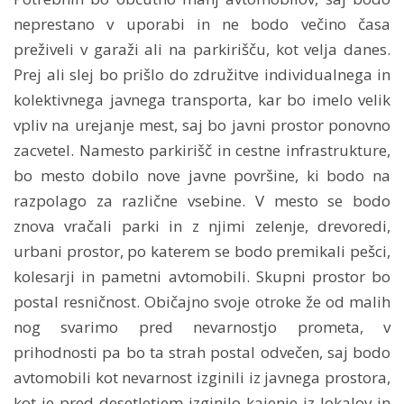
neprestano v uporabi in ne bodo večino časa
preživeli v garaži ali na parkirišču, kot velja danes.
Prej ali slej bo prišlo do združitve individualnega in
kolektivnega javnega transporta, kar bo imelo velik
vpliv na urejanje mest, saj bo javni prostor ponovno
zacvetel. Namesto parkirišč in cestne infrastrukture,
bo mesto dobilo nove javne površine, ki bodo na
razpolago za različne vsebine. V mesto se bodo
znova vračali parki in z njimi zelenje, drevoredi,
urbani prostor, po katerem se bodo premikali pešci,
kolesarji in pametni avtomobili. Skupni prostor bo
postal resničnost. Običajno svoje otroke že od malih
nog svarimo pred nevarnostjo prometa, v
prihodnosti pa bo ta strah postal odvečen, saj bodo
avtomobili kot nevarnost izginili iz javnega prostora,
kot je pred desetletjem izginilo kajenje iz lokalov in