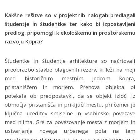
Kakšne rešitve so v projektnih nalogah predlagali
študentje in študentke ter kako bi izpostavljeni
predlogi pripomogli k ekološkemu in prostorskemu
razvoju Kopra?
Študentke in študentje arhitekture so načrtovali
preobrazbo stavbe blagovnih rezerv, ki leži na meji
med historičnim mestnim jedrom Kopra,
pristaniščem in morjem. Prenova objekta bi
potekala ob predpostavki, da se objekt izloči iz
območja pristanišča in priključi mestu, pri čemer je
ključna ureditev smiselne in vsebinske povezave
med njima. Gre za povezovanje mesta z morjem in
ustvarjanja novega urbanega pola na tem
pozabljenem delu mesta. Iz zdaj nedostopne in v