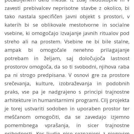
zavesti prebivalcev neprisotne stavbe z okolico, bi
tako nastala specifičen javni objekt s prostori, v
katerih bi se oblikovale mestotvorne in socialne
vsebine, ki omogočajo izvajanje javnih ritualov pod
streho ali na prostem. Vsebine ne bi bile stalne,
ampak bi omogočale nenehno prilagajanje
potrebam in željam, saj določujoča lastnost
prostorov omogoča, da so ti svobodni, njihova raba
pa ni strogo predpisana. V osnovi gre za prostore
srečevanja, kulture, izobraževanja in podobnih
praks, vse pa je nadgrajeno s principi trajnostne
arhitekture in humanitarnimi programi. Cilj projekta
je torej ustvariti sodoben in uporaben prostor ter
meščanom omogočiti, da se zavedajo izjemno
pomembnega vprašanja, in sicer trajnostne
prihodnosti. Ker ljudje niso seznanjeni z njegovim