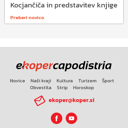
Kocjančiča in predstavitev knjige
Preberi novico
Novice
Naši kraji
Kultura
Turizem
Šport
Obvestila
Strip
Horoskop
ekoper@koper.si