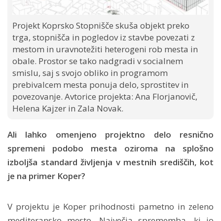
Projekt Koprsko Stopnišče skuša objekt preko
trga, stopnišča in pogledov iz stavbe povezati z
mestom in uravnotežiti heterogeni rob mesta in
obale. Prostor se tako nadgradi v socialnem
smislu, saj s svojo obliko in programom
prebivalcem mesta ponuja delo, sprostitev in
povezovanje. Avtorice projekta: Ana Florjanovič,
Helena Kajzer in Zala Novak.
Ali lahko omenjeno projektno delo resnično
spremeni podobo mesta oziroma na splošno
izboljša standard življenja v mestnih središčih, kot
je na primer Koper?
V projektu je Koper prihodnosti pametno in zeleno
mediteransko mesto. Največja sprememba, ki jo