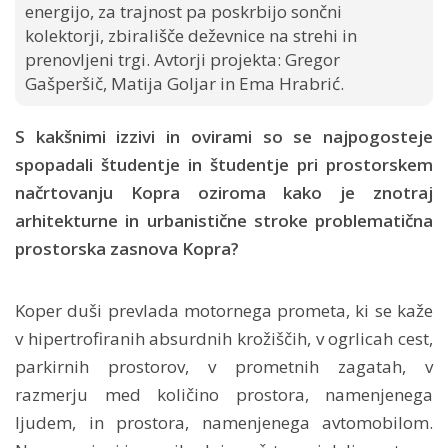
energijo, za trajnost pa poskrbijo sončni
kolektorji, zbirališče deževnice na strehi in
prenovljeni trgi. Avtorji projekta: Gregor
Gašperšič, Matija Goljar in Ema Hrabrić.
S kakšnimi izzivi in ovirami so se najpogosteje
spopadali študentje in študentje pri prostorskem
načrtovanju Kopra oziroma kako je znotraj
arhitekturne in urbanistične stroke problematična
prostorska zasnova Kopra?
Koper duši prevlada motornega prometa, ki se kaže
v hipertrofiranih absurdnih krožiščih, v ogrlicah cest,
parkirnih prostorov, v prometnih zagatah, v
razmerju med količino prostora, namenjenega
ljudem, in prostora, namenjenega avtomobilom.