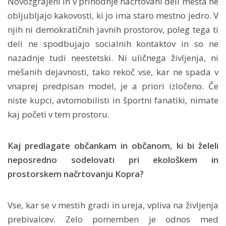
Novozgrajeni in v prihodnje načrtovani deli mesta ne
obljubljajo kakovosti, ki jo ima staro mestno jedro. V
njih ni demokratičnih javnih prostorov, poleg tega ti
deli ne spodbujajo socialnih kontaktov in so ne
nazadnje tudi neestetski. Ni uličnega življenja, ni
mešanih dejavnosti, tako rekoč vse, kar ne spada v
vnaprej predpisan model, je a priori izločeno. Če
niste kupci, avtomobilisti in športni fanatiki, nimate
kaj početi v tem prostoru.
Kaj predlagate občankam in občanom, ki bi želeli
neposredno sodelovati pri ekološkem in
prostorskem načrtovanju Kopra?
Vse, kar se v mestih gradi in ureja, vpliva na življenja
prebivalcev. Zelo pomemben je odnos med