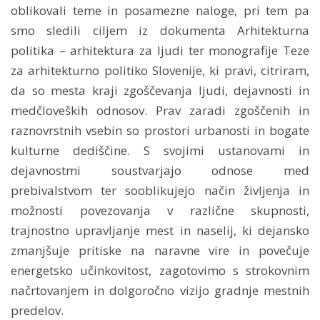
oblikovali teme in posamezne naloge, pri tem pa
smo sledili ciljem iz dokumenta Arhitekturna
politika – arhitektura za ljudi ter monografije Teze
za arhitekturno politiko Slovenije, ki pravi, citriram,
da so mesta kraji zgoščevanja ljudi, dejavnosti in
medčloveških odnosov. Prav zaradi zgoščenih in
raznovrstnih vsebin so prostori urbanosti in bogate
kulturne dediščine. S svojimi ustanovami in
dejavnostmi soustvarjajo odnose med
prebivalstvom ter sooblikujejo način življenja in
možnosti povezovanja v različne skupnosti,
trajnostno upravljanje mest in naselij, ki dejansko
zmanjšuje pritiske na naravne vire in povečuje
energetsko učinkovitost, zagotovimo s strokovnim
načrtovanjem in dolgoročno vizijo gradnje mestnih
predelov.