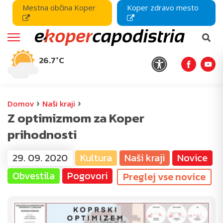
Mestna občina Koper
Koper zdravo mesto
26.7°C
›
›
Domov
Naši kraji
Z optimizmom za Koper
prihodnosti
29. 09. 2020
Kultura
Naši kraji
Novice
Obvestila
Pogovori
Preglej vse novice