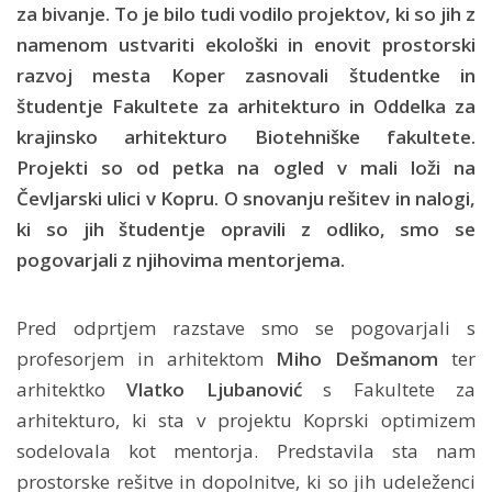
za bivanje. To je bilo tudi vodilo projektov, ki so jih z
namenom ustvariti ekološki in enovit prostorski
razvoj mesta Koper zasnovali študentke in
študentje Fakultete za arhitekturo in Oddelka za
krajinsko arhitekturo Biotehniške fakultete.
Projekti so od petka na ogled v mali loži na
Čevljarski ulici v Kopru. O snovanju rešitev in nalogi,
ki so jih študentje opravili z odliko, smo se
pogovarjali z njihovima mentorjema.
Pred odprtjem razstave smo se pogovarjali s
profesorjem in arhitektom
Miho Dešmanom
ter
arhitektko
Vlatko Ljubanović
s Fakultete za
arhitekturo, ki sta v projektu Koprski optimizem
sodelovala kot mentorja. Predstavila sta nam
prostorske rešitve in dopolnitve, ki so jih udeleženci