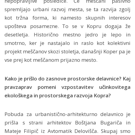
nepopravljive posledice. Če meščani pasivno
spremljajo urbani razvoj mesta, se ta razvija zgolj
kot tržna forma, ki namesto skupnih interesov
upošteva posamezne. To se v Kopru dogaja že
desetletja. Historično mestno jedro je lepo in
smotrno, ker je nastajalo in raslo kot kolektivni
projekt meščanov skozi stoletja, današnji Koper pa je
vse prej kot meščanom prijazno mesto.
Kako je prišlo do zasnove prostorske delavnice? Kaj
pravzaprav pomeni vzpostavitev učinkovitega
ekološkega in prostorskega razvoja Kopra?
Pobuda za urbanistično-arhitekturno delavnico je
prišla s strani arhitektov Boštjana Bugariča in
Mateje Filipič iz Avtomatik Delovišča. Skupaj smo