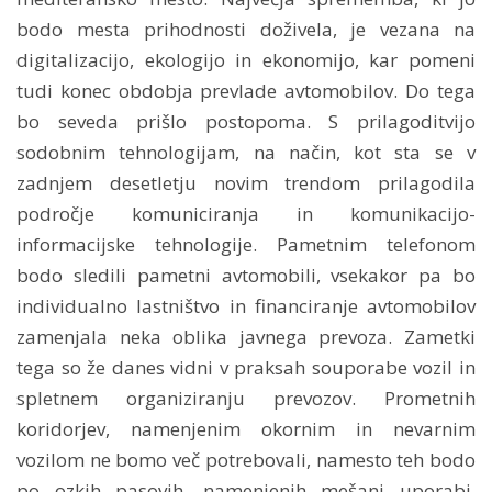
bodo mesta prihodnosti doživela, je vezana na
digitalizacijo, ekologijo in ekonomijo, kar pomeni
tudi konec obdobja prevlade avtomobilov. Do tega
bo seveda prišlo postopoma. S prilagoditvijo
sodobnim tehnologijam, na način, kot sta se v
zadnjem desetletju novim trendom prilagodila
področje komuniciranja in komunikacijo-
informacijske tehnologije. Pametnim telefonom
bodo sledili pametni avtomobili, vsekakor pa bo
individualno lastništvo in financiranje avtomobilov
zamenjala neka oblika javnega prevoza. Zametki
tega so že danes vidni v praksah souporabe vozil in
spletnem organiziranju prevozov. Prometnih
koridorjev, namenjenim okornim in nevarnim
vozilom ne bomo več potrebovali, namesto teh bodo
po ozkih pasovih, namenjenih mešani uporabi,