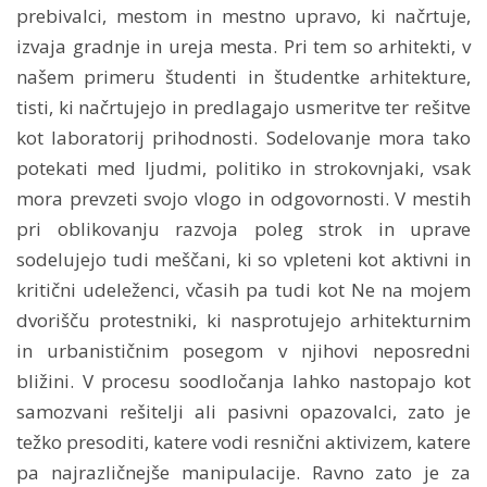
prebivalci, mestom in mestno upravo, ki načrtuje,
izvaja gradnje in ureja mesta. Pri tem so arhitekti, v
našem primeru študenti in študentke arhitekture,
tisti, ki načrtujejo in predlagajo usmeritve ter rešitve
kot laboratorij prihodnosti. Sodelovanje mora tako
potekati med ljudmi, politiko in strokovnjaki, vsak
mora prevzeti svojo vlogo in odgovornosti. V mestih
pri oblikovanju razvoja poleg strok in uprave
sodelujejo tudi meščani, ki so vpleteni kot aktivni in
kritični udeleženci, včasih pa tudi kot Ne na mojem
dvorišču protestniki, ki nasprotujejo arhitekturnim
in urbanističnim posegom v njihovi neposredni
bližini. V procesu soodločanja lahko nastopajo kot
samozvani rešitelji ali pasivni opazovalci, zato je
težko presoditi, katere vodi resnični aktivizem, katere
pa najrazličnejše manipulacije. Ravno zato je za