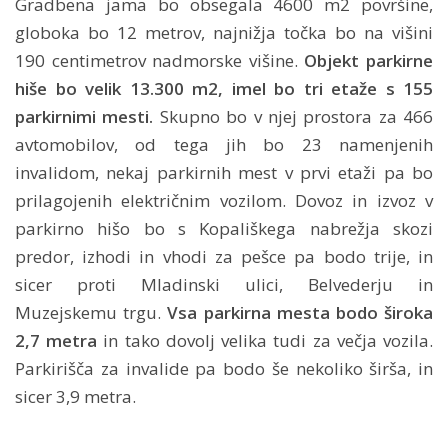
Gradbena jama bo obsegala 4600 m2 površine,
globoka bo 12 metrov, najnižja točka bo na višini
190 centimetrov nadmorske višine.
Objekt parkirne
hiše bo velik 13.300 m2, imel bo tri etaže s 155
parkirnimi mesti.
Skupno bo v njej prostora za 466
avtomobilov, od tega jih bo 23 namenjenih
invalidom, nekaj parkirnih mest v prvi etaži pa bo
prilagojenih električnim vozilom. Dovoz in izvoz v
parkirno hišo bo s Kopališkega nabrežja skozi
predor, izhodi in vhodi za pešce pa bodo trije, in
sicer proti Mladinski ulici, Belvederju in
Muzejskemu trgu.
Vsa parkirna mesta bodo široka
2,7 metra
in tako dovolj velika tudi za večja vozila.
Parkirišča za invalide pa bodo še nekoliko širša, in
sicer 3,9 metra.