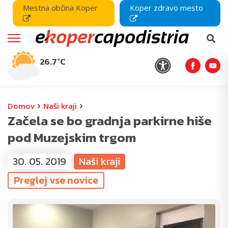
Mestna občina Koper
Koper zdravo mesto
26.7°C
›
›
Domov
Naši kraji
Začela se bo gradnja parkirne hiše
pod Muzejskim trgom
30. 05. 2019
Naši kraji
Preglej vse novice