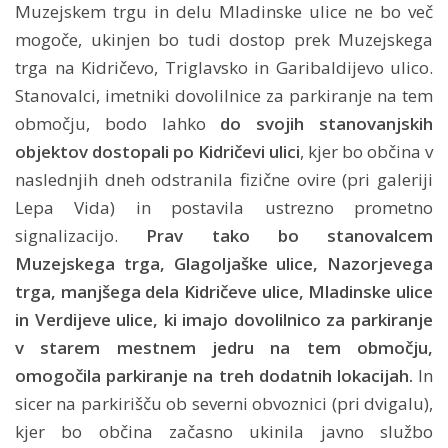
Muzejskem trgu in delu Mladinske ulice ne bo več
mogoče, ukinjen bo tudi dostop prek Muzejskega
trga na Kidričevo, Triglavsko in Garibaldijevo ulico.
Stanovalci, imetniki dovolilnice za parkiranje na tem
območju, bodo lahko
do svojih stanovanjskih
objektov dostopali po Kidričevi ulici
, kjer bo občina v
naslednjih dneh odstranila fizične ovire (pri galeriji
Lepa Vida) in postavila ustrezno prometno
signalizacijo.
Prav tako bo stanovalcem
Muzejskega trga, Glagoljaške ulice, Nazorjevega
trga, manjšega dela Kidričeve ulice, Mladinske ulice
in Verdijeve ulice, ki imajo dovolilnico za parkiranje
v starem mestnem jedru na tem območju,
omogočila parkiranje na treh dodatnih lokacijah.
In
sicer na parkirišču ob severni obvoznici (pri dvigalu),
kjer bo občina začasno ukinila javno službo