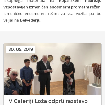
izkopnega materiala
na Kopališkem nabrežju
vzpostavljen izmeničen enosmerni prometni režim
,
izmenično enosmeren režim za vsa vozila pa bo
veljal na
Belvederju
.
30. 05. 2019
V Galeriji Loža odprli razstavo