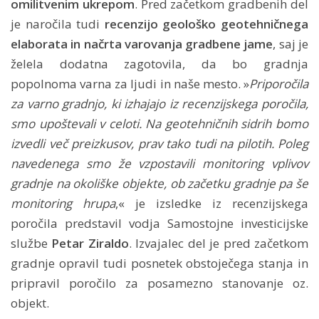
omilitvenim ukrepom
. Pred začetkom gradbenih del
je naročila tudi
recenzijo geološko geotehničnega
elaborata in načrta varovanja gradbene jame
, saj je
želela dodatna zagotovila, da bo gradnja
popolnoma varna za ljudi in naše mesto. »
Priporočila
za varno gradnjo, ki izhajajo iz recenzijskega poročila,
smo upoštevali v celoti. Na geotehničnih sidrih bomo
izvedli več preizkusov, prav tako tudi na pilotih. Poleg
navedenega smo že vzpostavili monitoring vplivov
gradnje na okoliške objekte, ob začetku gradnje pa še
monitoring hrupa
,« je izsledke iz recenzijskega
poročila predstavil vodja Samostojne investicijske
službe
Petar Ziraldo
. Izvajalec del je pred začetkom
gradnje opravil tudi posnetek obstoječega stanja in
pripravil poročilo za posamezno stanovanje oz.
objekt.