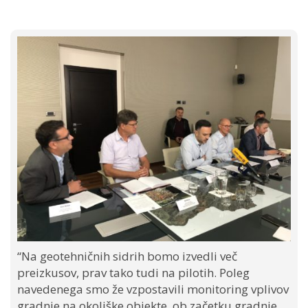
“Na geotehničnih sidrih bomo izvedli več
preizkusov, prav tako tudi na pilotih. Poleg
navedenega smo že vzpostavili monitoring vplivov
gradnje na okoliške objekte, ob začetku gradnje