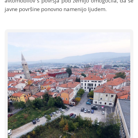
avtomobilov s površja pod zemljo omogočila, da se
javne površine ponovno namenijo ljudem.