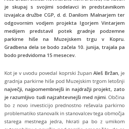
je skupaj s svojimi sodelavci in predstavnikom
izvajalca družbe CGP, d. d. Danilom Malnarjem ter
odgovornim vodjem projekta Igorjem Vintarjem
medijem predstavil potek gradnje podzemne
parkirne hiše na Muzejskem trgu v Kopru.
Gradbena dela se bodo začela 10. junija, trajala pa
bodo predvidoma 15 mesecev.
Kot je v uvodu povedal koprski župan
Aleš Bržan
, je
gradnja parkirne hiše pod Muzejskim trgom letošnji
največji, najpomembnejši in najdražji projekt, zato
je razumljivo tudi najzahtevnejši med njimi
. Občina
bo z novo investicijo prednostno reševala parkirno
problematiko stanovalk in stanovalcev tega območja
starega mestnega jedra, hkrati pa bo z umikom