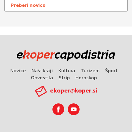
Preberi novico
Novice
Naši kraji
Kultura
Turizem
Šport
Obvestila
Strip
Horoskop
ekoper@koper.si