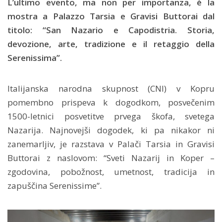
L’ultimo evento, ma non per importanza, è la
mostra a Palazzo Tarsia e Gravisi Buttorai dal
titolo: “San Nazario e Capodistria. Storia,
devozione, arte, tradizione e il retaggio della
Serenissima”.
Italijanska narodna skupnost (CNI) v Kopru
pomembno prispeva k dogodkom, posvečenim
1500-letnici posvetitve prvega škofa, svetega
Nazarija. Najnovejši dogodek, ki pa nikakor ni
zanemarljiv, je razstava v Palači Tarsia in Gravisi
Buttorai z naslovom: “Sveti Nazarij in Koper –
zgodovina, pobožnost, umetnost, tradicija in
zapuščina Serenissime”.