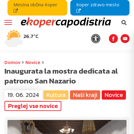
Mestna občina Koper
Koper zdravo mesto
26.7°C
›
›
Domov
Novice
Inaugurata la mostra dedicata al
patrono San Nazario
19. 06. 2024
Kultura
Naši kraji
Novice
Preglej vse novice