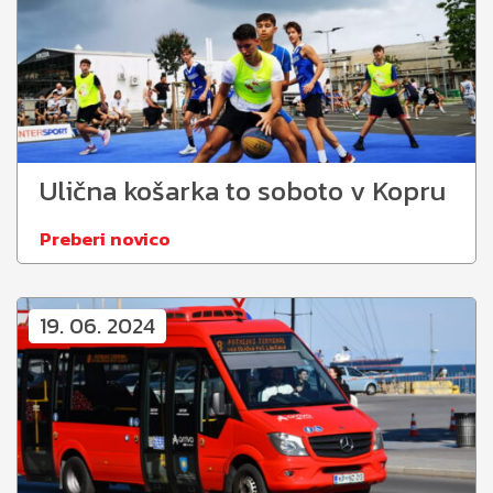
Ulična košarka to soboto v Kopru
Preberi novico
19. 06. 2024