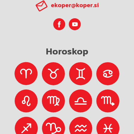
ekoper@koper.si
Horoskop