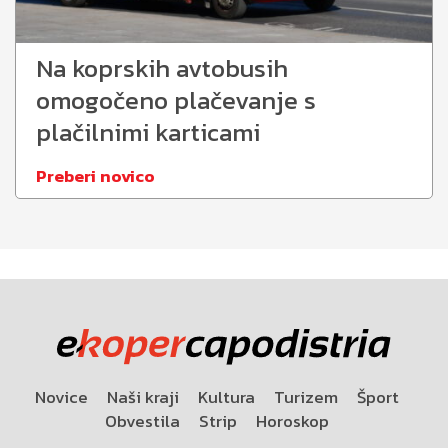
Na koprskih avtobusih
omogočeno plačevanje s
plačilnimi karticami
Preberi novico
Novice
Naši kraji
Kultura
Turizem
Šport
Obvestila
Strip
Horoskop