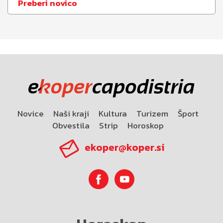
Preberi novico
Novice
Naši kraji
Kultura
Turizem
Šport
Obvestila
Strip
Horoskop
ekoper@koper.si