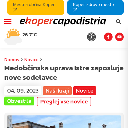
Mestna občina Koper
Koper zdravo mesto
26.7°C
›
›
Domov
Novice
Medobčinska uprava Istre zaposluje
nove sodelavce
04. 09. 2023
Naši kraji
Novice
Obvestila
Preglej vse novice