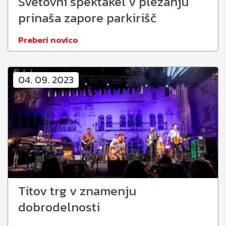
Svetovni spektakel v plezanju
prinaša zapore parkirišč
Preberi novico
04. 09. 2023
Titov trg v znamenju
dobrodelnosti