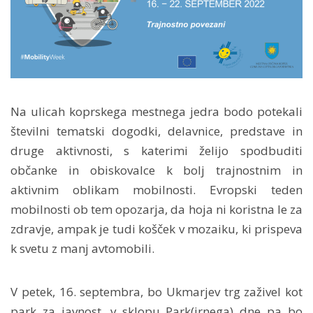
Na ulicah koprskega mestnega jedra bodo potekali
številni tematski dogodki, delavnice, predstave in
druge aktivnosti, s katerimi želijo spodbuditi
občanke in obiskovalce k bolj trajnostnim in
aktivnim oblikam mobilnosti. Evropski teden
mobilnosti ob tem opozarja, da hoja ni koristna le za
zdravje, ampak je tudi košček v mozaiku, ki prispeva
k svetu z manj avtomobili.
V petek, 16. septembra, bo Ukmarjev trg zaživel kot
park za javnost, v sklopu Park(irnega) dne pa bo