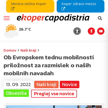
Mestna občina Koper
Koper zdravo mesto
26.7°C
›
›
Domov
Naši kraji
Ob Evropskem tednu mobilnosti
priložnost za razmislek o naših
mobilnih navadah
13. 09. 2022
Naši kraji
Novice
Obvestila
Preglej vse novice