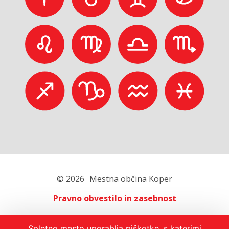
© 2026
Mestna občina Koper
Pravno obvestilo in zasebnost
O portalu
Spletno mesto uporablja piškotke, s katerimi