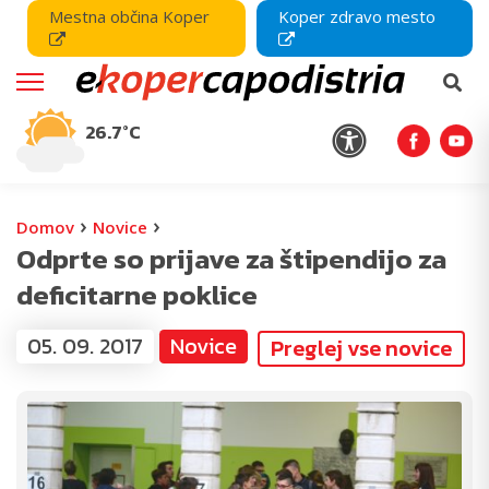
Mestna občina Koper
Koper zdravo mesto
26.7°C
›
›
Domov
Novice
Odprte so prijave za štipendijo za
deficitarne poklice
05. 09. 2017
Novice
Preglej vse novice