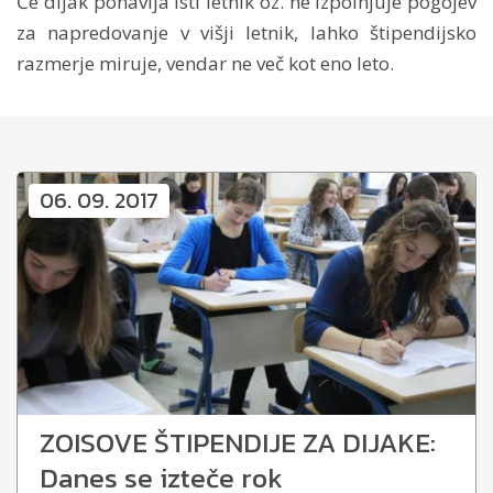
Če dijak ponavlja isti letnik oz. ne izpolnjuje pogojev
za napredovanje v višji letnik, lahko štipendijsko
razmerje miruje, vendar ne več kot eno leto.
06. 09. 2017
ZOISOVE ŠTIPENDIJE ZA DIJAKE:
Danes se izteče rok