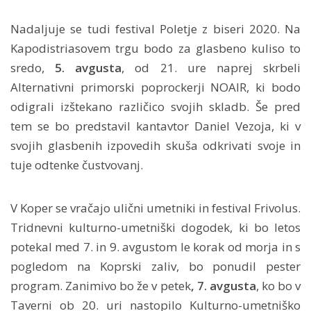
Nadaljuje se tudi festival Poletje z biseri 2020. Na
Kapodistriasovem trgu bodo za glasbeno kuliso to
sredo,
5. avgusta
, od 21. ure naprej skrbeli
Alternativni primorski poprockerji NOAIR, ki bodo
odigrali izštekano različico svojih skladb. Še pred
tem se bo predstavil kantavtor Daniel Vezoja, ki v
svojih glasbenih izpovedih skuša odkrivati svoje in
tuje odtenke čustvovanj.
V Koper se vračajo ulični umetniki in festival Frivolus.
Tridnevni kulturno-umetniški dogodek, ki bo letos
potekal med 7. in 9. avgustom le korak od morja in s
pogledom na Koprski zaliv, bo ponudil pester
program. Zanimivo bo že v petek
, 7. avgusta
, ko bo v
Taverni ob 20. uri nastopilo Kulturno-umetniško