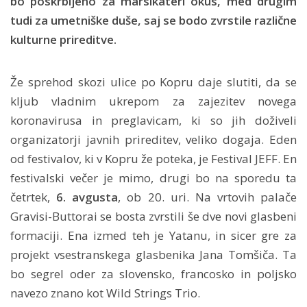
bo poskrbljeno za marsikateri okus, med drugim
tudi za umetniške duše, saj se bodo zvrstile različne
kulturne prireditve.
Že sprehod skozi ulice po Kopru daje slutiti, da se
kljub vladnim ukrepom za zajezitev novega
koronavirusa in preglavicam, ki so jih doživeli
organizatorji javnih prireditev, veliko dogaja. Eden
od festivalov, ki v Kopru že poteka, je Festival JEFF. En
festivalski večer je mimo, drugi bo na sporedu ta
četrtek,
6. avgusta
, ob 20. uri. Na vrtovih palače
Gravisi-Buttorai se bosta zvrstili še dve novi glasbeni
formaciji. Ena izmed teh je Yatanu, in sicer gre za
projekt vsestranskega glasbenika Jana Tomšiča. Ta
bo segrel oder za slovensko, francosko in poljsko
navezo znano kot Wild Strings Trio.