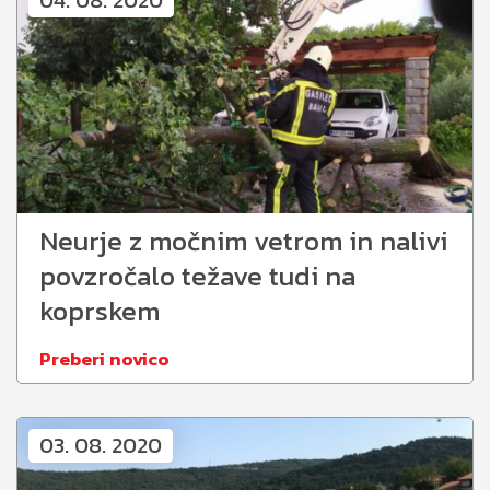
04. 08. 2020
Neurje z močnim vetrom in nalivi
povzročalo težave tudi na
koprskem
Preberi novico
03. 08. 2020