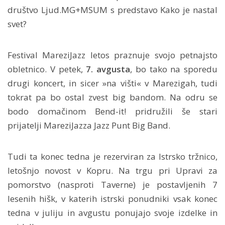
društvo Ljud.MG+MSUM s predstavo Kako je nastal
svet?
Festival MareziJazz letos praznuje svojo petnajsto
obletnico. V petek,
7. avgusta
, bo tako na sporedu
drugi koncert, in sicer »na višti« v Marezigah, tudi
tokrat pa bo ostal zvest big bandom. Na odru se
bodo domačinom Bend-it! pridružili še stari
prijatelji MareziJazza Jazz Punt Big Band.
Tudi ta konec tedna je rezerviran za Istrsko tržnico,
letošnjo novost v Kopru. Na trgu pri Upravi za
pomorstvo (nasproti Taverne) je postavljenih 7
lesenih hišk, v katerih istrski ponudniki vsak konec
tedna v juliju in avgustu ponujajo svoje izdelke in