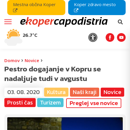
Mestna občina Koper
Koper zdravo mesto
26.7°C
›
›
Domov
Novice
Pestro dogajanje v Kopru se
nadaljuje tudi v avgustu
03. 08. 2020
Kultura
Naši kraji
Novice
Prosti čas
Turizem
Preglej vse novice