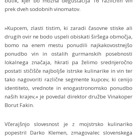
butik, kjer bo možna degustacija 16 različnih vin
prek dveh sodobnih vinomatov.
»Kupcem, zlasti tistim, ki zaradi časovne stiske ali
drugih ovir ne bodo uspeli obiskati širšega območja,
bomo na enem mestu ponudili najkakovostnejšo
ponudbo vin in ostalih gurmanskih posebnosti
lokalnega značaja, hkrati pa želimo srednjeročno
postati stičišče najboljše istrske kulinarike in vin ter
tako nagovoriti različne segmente kupcev, ki cenijo
identiteto, vrednote in enogastronomsko ponudbo
naših krajev,« je povedal direktor družbe Vinakoper
Borut Fakin.
Včerajšnjo slovesnost je z mojstrsko kulinariko
popestril Darko Klemen, zmagovalec slovenskega