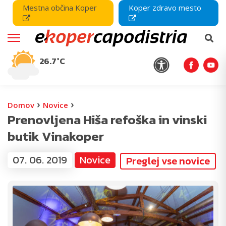
Mestna občina Koper
Koper zdravo mesto
26.7°C
›
›
Domov
Novice
Prenovljena Hiša refoška in vinski
butik Vinakoper
07. 06. 2019
Novice
Preglej vse novice