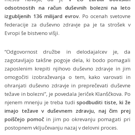
odsotnostih na račun duševnih bolezni na leto
izgubljenih 136 milijard evrov.
Po ocenah svetovne
federacije za duševno zdravje pa je ta strošek v
Evropi še bistveno višji.
“Odgovornost družbe in delodajalcev je, da
zagotavljajo takšne pogoje dela, ki bodo pomagali
zaposlenim krepiti njihovo duševno zdravje in jim
omogočiti izobraževanja o tem, kako varovati in
ohranjati duševno zdravje in preprečevati duševne
težave in bolezni”, je povedala Jeriček Klanščkova. Po
njenem mnenju je treba tudi
spodbuditi tiste, ki že
imajo težave v duševnem zdravju, naj čim prej
poiščejo pomoč
in jim po okrevanju pomagati pri
postopnem vključevanju nazaj v delovni proces.