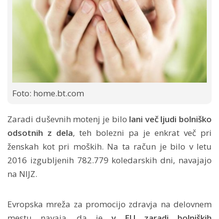
Foto: home.bt.com
Zaradi duševnih motenj je bilo
lani več ljudi bolniško
odsotnih z dela
, teh bolezni pa je enkrat več pri
ženskah kot pri moških. Na ta račun je bilo v letu
2016 izgubljenih 782.779 koledarskih dni, navajajo
na NIJZ.
Evropska mreža za promocijo zdravja na delovnem
mestu navaja, da je
v EU zaradi bolniških