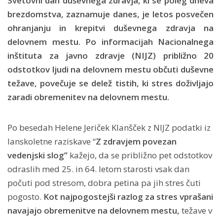
Svetovni dan duševnega zdravja, ki se poleg dneva
brezdomstva, zaznamuje danes, je letos posvečen
ohranjanju in krepitvi duševnega zdravja na
delovnem mestu. Po informacijah Nacionalnega
inštituta za javno zdravje (NIJZ) približno 20
odstotkov ljudi na delovnem mestu občuti duševne
težave, povečuje se delež tistih, ki stres doživljajo
zaradi obremenitev na delovnem mestu.
Po besedah Helene Jeriček Klanšček z NIJZ podatki iz
lanskoletne raziskave “
Z zdravjem povezan
vedenjski slog”
kažejo, da se približno pet odstotkov
odraslih med 25. in 64. letom starosti vsak dan
počuti pod stresom, dobra petina pa jih stres čuti
pogosto.
Kot najpogostejši razlog za stres vprašani
navajajo obremenitve na delovnem mestu,
težave v