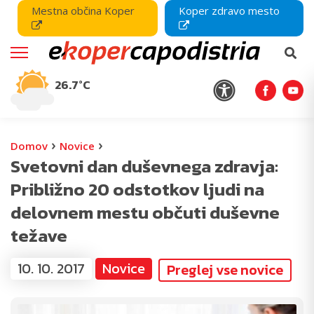
Mestna občina Koper
Koper zdravo mesto
26.7°C
›
›
Domov
Novice
Svetovni dan duševnega zdravja:
Približno 20 odstotkov ljudi na
delovnem mestu občuti duševne
težave
10. 10. 2017
Novice
Preglej vse novice