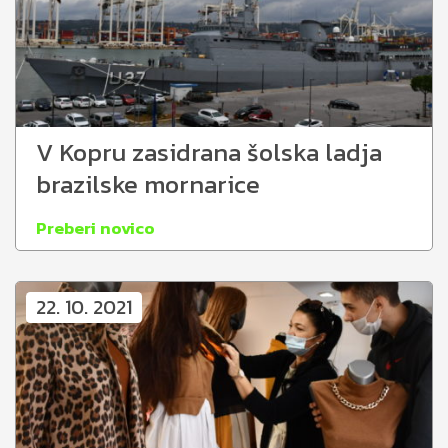
V Kopru zasidrana šolska ladja
brazilske mornarice
Preberi novico
22. 10. 2021