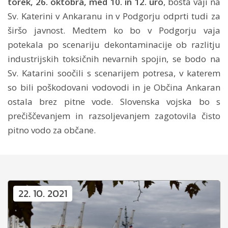
torek, 26. oktobra, med 10. in 12. uro
, bosta vaji na
Sv. Katerini v Ankaranu in v Podgorju odprti tudi za
širšo javnost. Medtem ko bo v Podgorju vaja
potekala po scenariju dekontaminacije ob razlitju
industrijskih toksičnih nevarnih spojin, se bodo na
Sv. Katarini soočili s scenarijem potresa, v katerem
so bili poškodovani vodovodi in je Občina Ankaran
ostala brez pitne vode. Slovenska vojska bo s
prečiščevanjem in razsoljevanjem zagotovila čisto
pitno vodo za občane.
22. 10. 2021