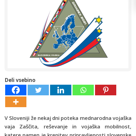
Deli vsebino
V Sloveniji že nekaj dni poteka mednarodna vojaška
vaja Zaščita, reševanje in vojaška mobilnost,
katere namen je krepitev pripravljenosti slovenske