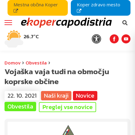
Mestna občina Koper
Koper zdravo mesto
26.7°C
›
›
Domov
Obvestila
Vojaška vaja tudi na območju
koprske občine
22. 10. 2021
Naši kraji
Novice
Obvestila
Preglej vse novice