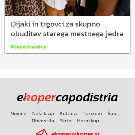
Dijaki in trgovci za skupno
obuditev starega mestnega jedra
Preberi novico
Novice
Naši kraji
Kultura
Turizem
Šport
Obvestila
Strip
Horoskop
ekoper@koper.si