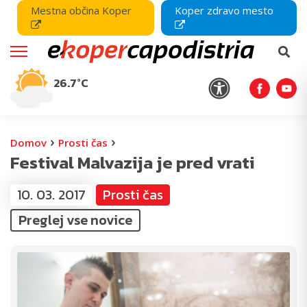
Mestna občina Koper
Koper zdravo mesto
26.7°C
›
›
Domov
Prosti čas
Festival Malvazija je pred vrati
10. 03. 2017
Prosti čas
Preglej vse novice