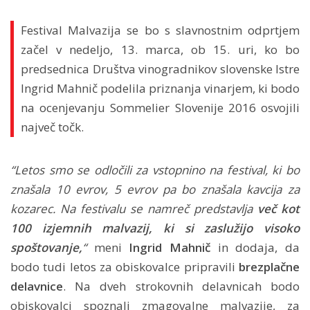
Festival Malvazija se bo s slavnostnim odprtjem
začel v nedeljo, 13. marca, ob 15. uri, ko bo
predsednica Društva vinogradnikov slovenske Istre
Ingrid Mahnič podelila priznanja vinarjem, ki bodo
na ocenjevanju Sommelier Slovenije 2016 osvojili
največ točk.
“Letos smo se odločili za vstopnino na festival, ki bo
znašala 10 evrov, 5 evrov pa bo znašala kavcija za
kozarec. Na festivalu se namreč predstavlja
več kot
100 izjemnih malvazij, ki si zaslužijo visoko
spoštovanje,
“
meni
Ingrid Mahnič
in dodaja, da
bodo tudi letos za obiskovalce pripravili
brezplačne
delavnice
. Na dveh strokovnih delavnicah bodo
obiskovalci spoznali zmagovalne malvazije, za