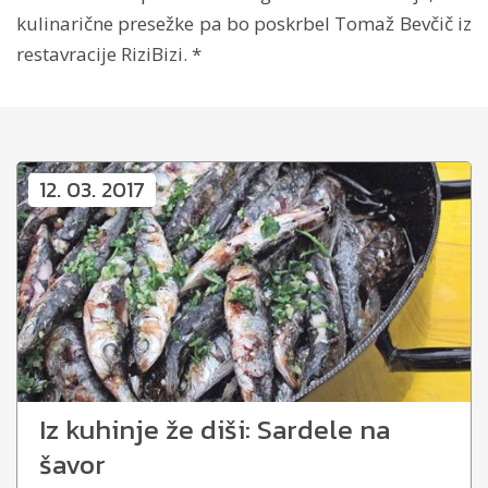
kulinarične presežke pa bo poskrbel Tomaž Bevčič iz
restavracije RiziBizi. *
12. 03. 2017
Iz kuhinje že diši: Sardele na
šavor