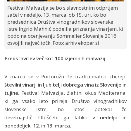
Festival Malvazija se bo s slavnostnim odprtjem
začel v nedeljo, 13. marca, ob 15. uri, ko bo
predsednica Društva vinogradnikov slovenske
Istre Ingrid Mahnič podelila priznanja vinarjem, ki
bodo na ocenjevanju Sommelier Slovenije 2016
osvojili največ točk. Foto: arhiv ekoper.si
Predstavitev več kot 100 izjemnih malvazij
V marcu se v Portorožu že tradicionalno zberejo
številni vinarji in ljubitelji dobrega vina iz Slovenije in
tujine.
Festival Malvazija, žlahtni okus Mediterana,
ki ga vsako leto prireja Društvo vinogradnikov
slovenske Istre, bo letos potekal že
devetnajstič. Obiščete ga lahko
v nedeljo in
ponedeljek, 12. in 13. marca.