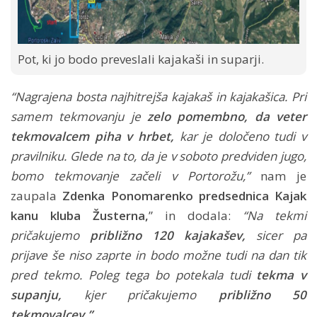
Pot, ki jo bodo preveslali kajakaši in suparji.
“Nagrajena bosta najhitrejša kajakaš in kajakašica. Pri
samem tekmovanju je
zelo pomembno, da veter
tekmovalcem piha v hrbet,
kar je določeno tudi v
pravilniku. Glede na to, da je v soboto predviden jugo,
bomo tekmovanje začeli v Portorožu,”
nam je
zaupala
Zdenka Ponomarenko predsednica Kajak
kanu kluba Žusterna,
” in dodala:
“Na tekmi
pričakujemo
približno 120 kajakašev,
sicer pa
prijave še niso zaprte in bodo možne tudi na dan tik
pred tekmo. Poleg tega bo potekala tudi
tekma v
supanju,
kjer pričakujemo
približno 50
tekmovalcev.”