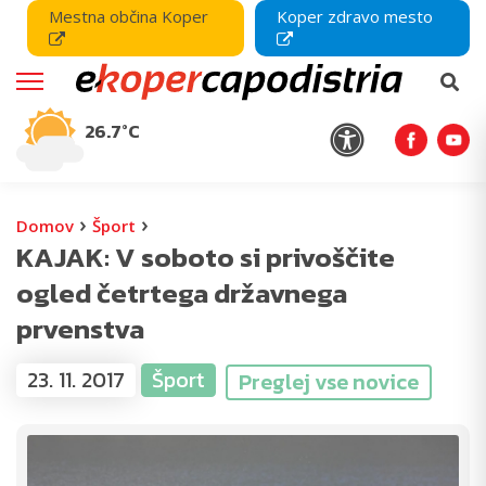
Mestna občina Koper
Koper zdravo mesto
26.7°C
›
›
Domov
Šport
KAJAK: V soboto si privoščite
ogled četrtega državnega
prvenstva
23. 11. 2017
Šport
Preglej vse novice