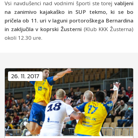
Vsi navdušenci nad vodnimi športi ste torej
vabljeni
na zanimivo kajakaško in SUP tekmo, ki se bo
pričela ob 11. uri v laguni portoroškega Bernardina
in zaključila v koprski Žusterni
(Klub KKK Žusterna)
okoli 12.30 ure.
26. 11. 2017