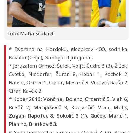
Foto: Matia Ščukavt
* Dvorana na Hardeku, gledalcev 400, sodnika:
Kavalar (Celje), Nahtigal (Ljubljana).
* Jeruzalem Ormož: Šulek, Voljč, Čudič 8 (3), Žižek-
Cvetko, Niedorfer, Žuran 8, Hebar 1, Kocbek 2,
Balent, Ozmec 1, Ciglar, Mesarič 3, Vujović, Rajšp 2,
Cirar, Kavčič 3.
* Koper 2013: Vončina, Dolenc, Grzentič 5, Vlah 6,
Krečič 2, Matijaševič 3, Kocjančič, Vran, Moljk,
Zugan, Rapotec 8, Sokolič 3 (1), Guček, Marić 1,
Planinc, Bratkovič 3.
* Sedemmetrovke: Jeruzalem Ormož 4 (3), Koper