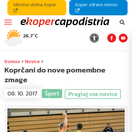
Mestna občina Koper
Koper zdravo mesto
26.7°C
›
›
Domov
Novice
Koprčani do nove pomembne
zmage
08. 10. 2017
Šport
Preglej vse novice