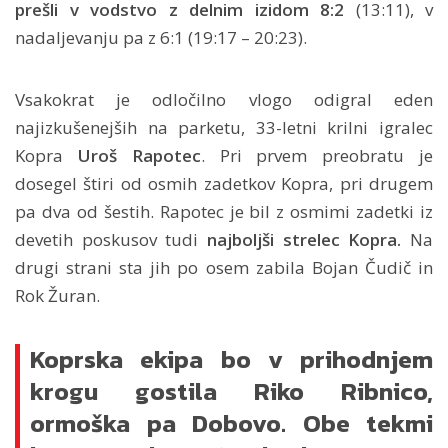
prešli v vodstvo z delnim izidom 8:2
(13:11), v
nadaljevanju pa z 6:1 (19:17 – 20:23).
Vsakokrat je odločilno vlogo odigral eden
najizkušenejših na parketu, 33-letni krilni igralec
Kopra
Uroš Rapotec
. Pri prvem preobratu je
dosegel štiri od osmih zadetkov Kopra, pri drugem
pa dva od šestih. Rapotec je bil z osmimi zadetki iz
devetih poskusov tudi
najboljši strelec Kopra.
Na
drugi strani sta jih po osem zabila Bojan Čudič in
Rok Žuran.
Koprska ekipa bo v prihodnjem
krogu gostila Riko Ribnico,
ormoška pa Dobovo. Obe tekmi