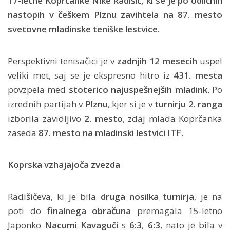
17-letne Koprčanke Nike Radišič, ki se je po odličnih
nastopih v češkem Plznu zavihtela na 87. mesto
svetovne mladinske teniške lestvice.
Perspektivni tenisačici je v
zadnjih 12 mesecih
uspel
veliki met, saj se je ekspresno hitro iz
431. mesta
povzpela med
stoterico najuspešnejših mladink
. Po
izrednih partijah v
Plznu
, kjer si je v
turnirju 2. ranga
izborila zavidljivo
2. mesto
, zdaj mlada Koprčanka
zaseda
87. mesto na mladinski lestvici ITF
.
Koprska vzhajajoča zvezda
Radišičeva, ki je bila
druga nosilka turnirja
, je na
poti do
finalnega obračuna
premagala 15-letno
Japonko
Nacumi Kavaguči
s
6:3
,
6:3
, nato je bila v