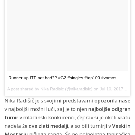
Runner up ITF not bad?? #G2 #singles #top100 #vamos
A post shared by Nika Radisic (@nikaradisic) on
Jul 10, 2017 at 11:30am PDT
Nika Radišič je s svojimi predstavami
opozorila nase
v najboljši možni luči, saj je to njen
najboljše odigran
turnir
v mladinski konkurenci, čeprav si je okoli vratu
nadela že
dve zlati medalji
, a so bili turnirji v
Veski in
Mostarju
nižjega ranga. Še ne polnoletna tenisačica