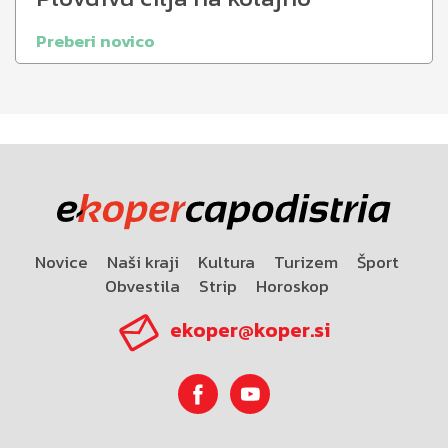
Preberi novico
Novice
Naši kraji
Kultura
Turizem
Šport
Obvestila
Strip
Horoskop
ekoper@koper.si