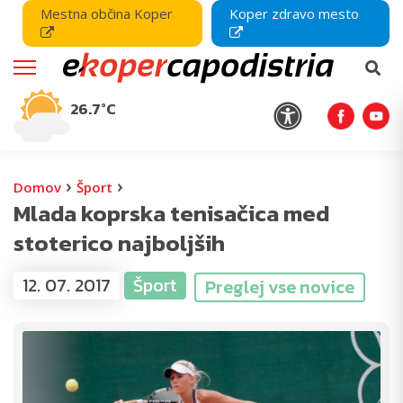
Mestna občina Koper
Koper zdravo mesto
26.7°C
›
›
Domov
Šport
Mlada koprska tenisačica med
stoterico najboljših
12. 07. 2017
Šport
Preglej vse novice