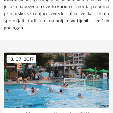
je tako napovedala
svetlo kariero
– morda pa bomo
primorsko vzhajajočo zvezdo lahko že kaj kmalu
spremljali tudi na
najbolj osvetljenih teniških
podlagah
.
13. 07. 2017