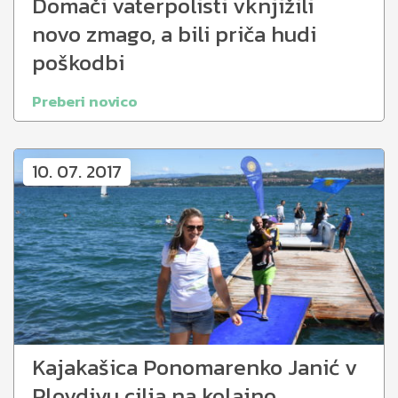
Domači vaterpolisti vknjižili
novo zmago, a bili priča hudi
poškodbi
Preberi novico
10. 07. 2017
Kajakašica Ponomarenko Janić v
Plovdivu cilja na kolajno