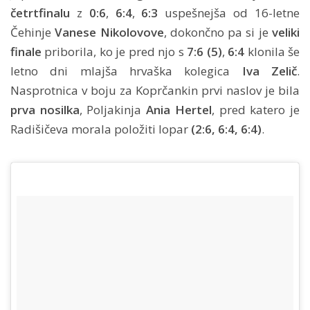
četrtfinalu
z
0:6
,
6:4
,
6:3
uspešnejša od 16-letne
Čehinje
Vanese Nikolovove
, dokončno pa si je
veliki
finale
priborila, ko je pred njo s
7:6 (5)
,
6:4
klonila še
letno dni mlajša hrvaška kolegica
Iva Zelič
.
Nasprotnica v boju za Koprčankin prvi naslov je bila
prva nosilka
, Poljakinja
Ania Hertel
, pred katero je
Radišičeva morala položiti lopar
(2:6, 6:4, 6:4)
.