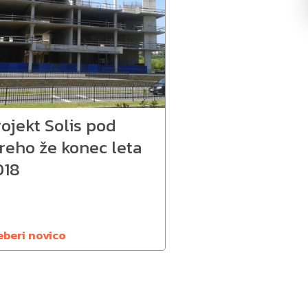
ojekt Solis pod
reho že konec leta
018
eberi novico