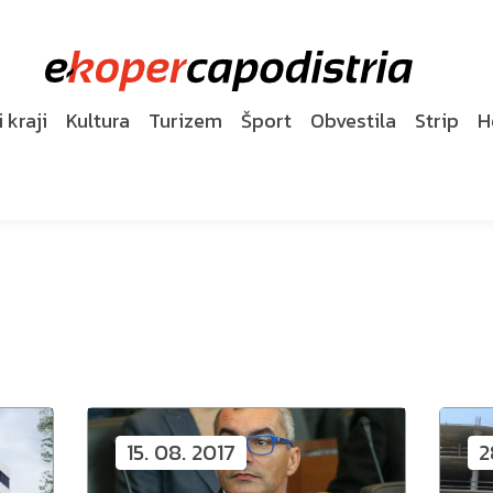
 kraji
Kultura
Turizem
Šport
Obvestila
Strip
H
15. 08. 2017
2