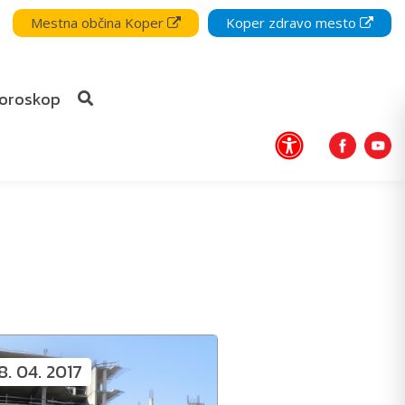
Mestna občina Koper
Koper zdravo mesto
oroskop
8. 04. 2017