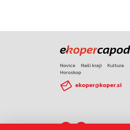
Novice
Naši kraji
Kultura
Horoskop
ekoper@koper.si