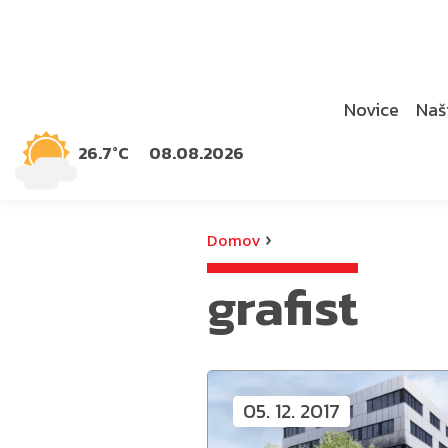
Novice
Naši
26.7°C
08.08.2026
›
Domov
grafist
05. 12. 2017