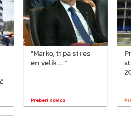
“Marko, ti pa si res
Pr
en velik … “
st
2
č
Preberi novico
Pr