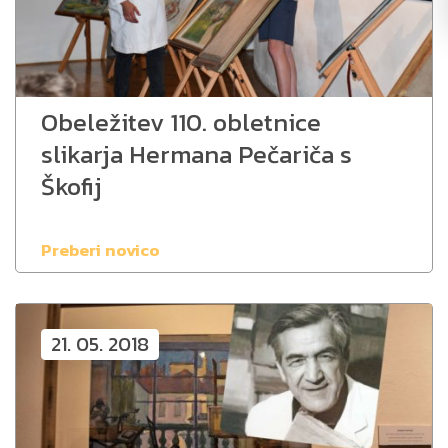
Obeležitev 110. obletnice
slikarja Hermana Pečariča s
Škofij
Preberi novico
21. 05. 2018