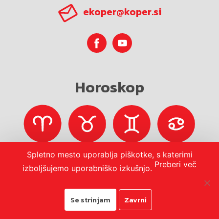
ekoper@koper.si
Horoskop
Spletno mesto uporablja piškotke, s katerimi
Preberi več
izboljšujemo uporabniško izkušnjo.
Se strinjam
Zavrni