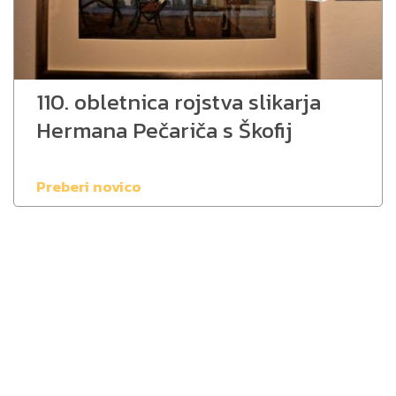
110. obletnica rojstva slikarja
Hermana Pečariča s Škofij
Preberi novico