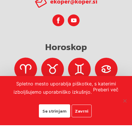
ekoper@koper.si
Horoskop
Spletno mesto uporablja piškotke, s katerimi
Preberi več
izboljšujemo uporabniško izkušnjo.
Se strinjam
Zavrni