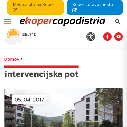
Mestna občina Koper
Koper zdravo mesto
26.7°C
›
Domov
intervencijska pot
05. 04. 2017