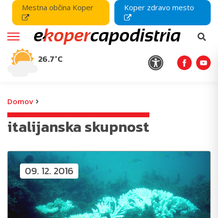
Mestna občina Koper
Koper zdravo mesto
26.7°C
›
Domov
italijanska skupnost
09. 12. 2016