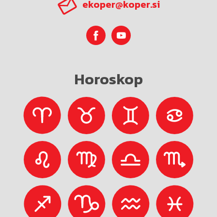
ekoper@koper.si
Horoskop