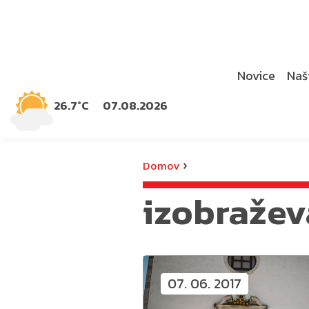
Novice
Naši
26.7°C
07.08.2026
›
Domov
izobražev
07. 06. 2017