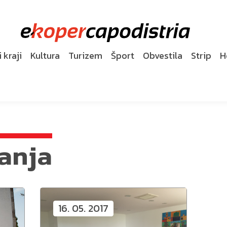
 kraji
Kultura
Turizem
Šport
Obvestila
Strip
H
anja
16. 05. 2017