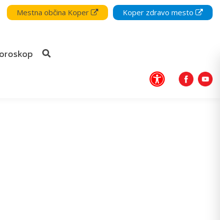
Mestna občina Koper
Koper zdravo mesto
oroskop