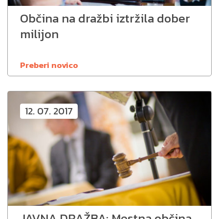
Občina na dražbi iztržila dober
milijon
Preberi novico
12. 07. 2017
JAVNA DRAŽBA: Mestna občina