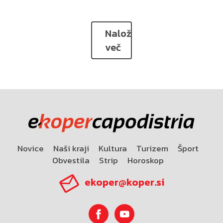
Naloži
več
Novice
Naši kraji
Kultura
Turizem
Šport
Obvestila
Strip
Horoskop
ekoper@koper.si