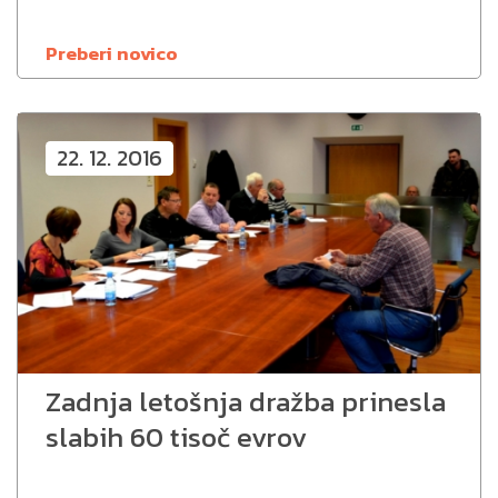
Preberi novico
22. 12. 2016
Zadnja letošnja dražba prinesla
slabih 60 tisoč evrov