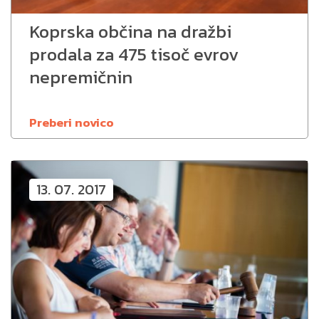
Koprska občina na dražbi
prodala za 475 tisoč evrov
nepremičnin
Preberi novico
13. 07. 2017