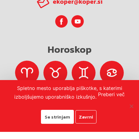
ekoper@koper.si
Horoskop
Spletno mesto uporablja piškotke, s katerimi
Preberi več
izboljšujemo uporabniško izkušnjo.
Se strinjam
Zavrni