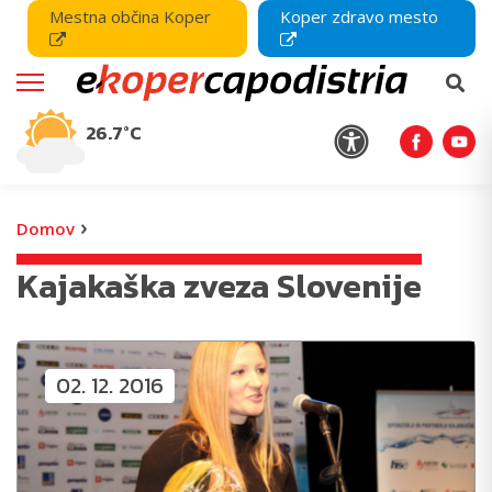
Mestna občina Koper
Koper zdravo mesto
26.7°C
›
Domov
Kajakaška zveza Slovenije
02. 12. 2016