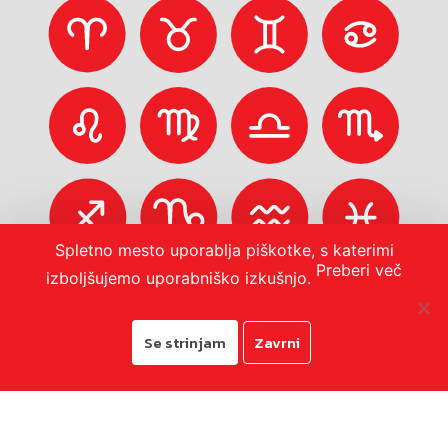
Spletno mesto uporablja piškotke, s katerimi
Preberi več
izboljšujemo uporabniško izkušnjo.
Se strinjam
Zavrni
© 2026
Mestna občina Koper
Pravno obvestilo in zasebnost