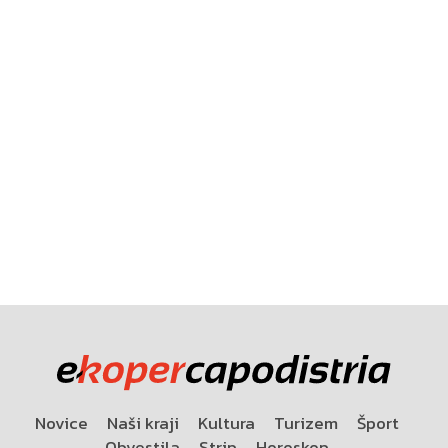
Novice
Naši kraji
Kultura
Turizem
Šport
Obvestila
Strip
Horoskop