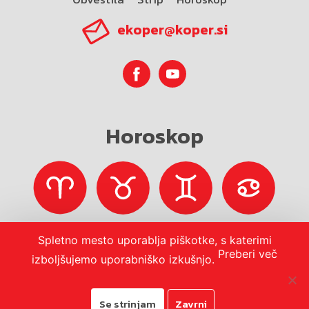
ekoper@koper.si
Horoskop
Spletno mesto uporablja piškotke, s katerimi
Preberi več
izboljšujemo uporabniško izkušnjo.
Se strinjam
Zavrni