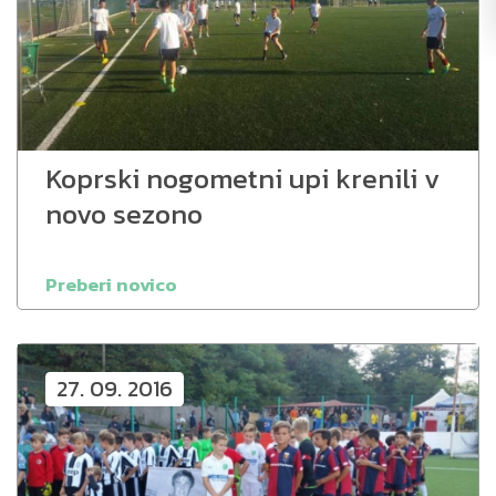
Koprski nogometni upi krenili v
novo sezono
Preberi novico
27. 09. 2016