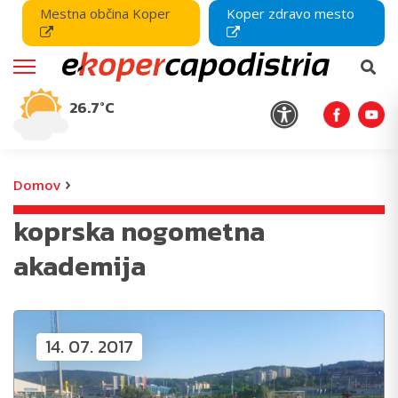
Mestna občina Koper
Koper zdravo mesto
26.7°C
›
Domov
koprska nogometna
akademija
14. 07. 2017