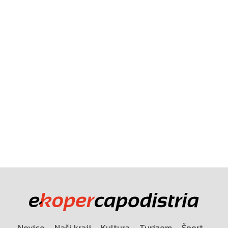
Novice
Naši kraji
Kultura
Turizem
Šport