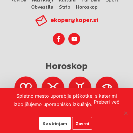
Obvestila
Strip
Horoskop
ekoper@koper.si
Horoskop
Spletno mesto uporablja piškotke, s katerimi
Preberi več
izboljšujemo uporabniško izkušnjo.
Se strinjam
Zavrni