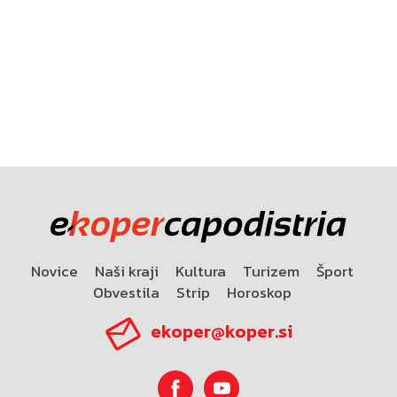
Novice
Naši kraji
Kultura
Turizem
Šport
Obvestila
Strip
Horoskop
ekoper@koper.si