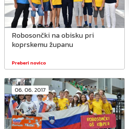
Robosončki na obisku pri
koprskemu županu
Preberi novico
06. 06. 2017