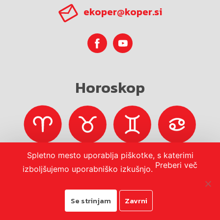
ekoper@koper.si
Horoskop
Spletno mesto uporablja piškotke, s katerimi
Preberi več
izboljšujemo uporabniško izkušnjo.
Se strinjam
Zavrni