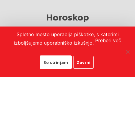
Horoskop
Spletno mesto uporablja piškotke, s katerimi
Preberi več
izboljšujemo uporabniško izkušnjo.
Se strinjam
Zavrni