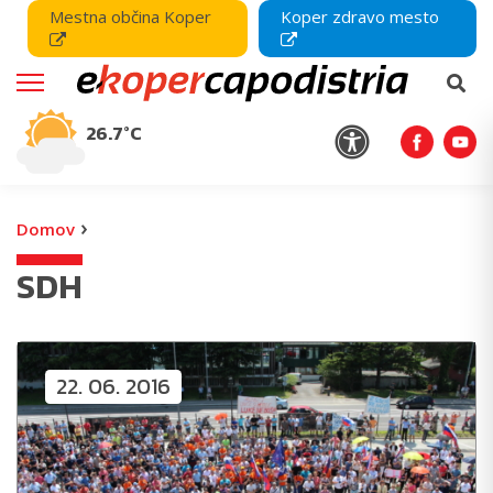
Mestna občina Koper
Koper zdravo mesto
26.7°C
›
Domov
SDH
22. 06. 2016