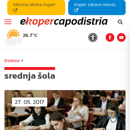
Mestna občina Koper
Koper zdravo mesto
26.7°C
›
Domov
srednja šola
27. 05. 2017