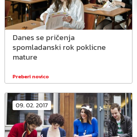
Danes se pričenja
spomladanski rok poklicne
mature
Preberi novico
09. 02. 2017