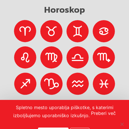
Horoskop
Spletno mesto uporablja piškotke, s katerimi
Preberi več
izboljšujemo uporabniško izkušnjo.