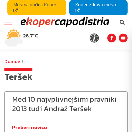
Mestna občina Koper
Koper zdravo mesto
26.7°C
›
Domov
Teršek
Med 10 najvplivnejšimi pravniki
2013 tudi Andraž Teršek
Preberi novico