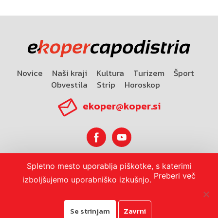
Novice
Naši kraji
Kultura
Turizem
Šport
Obvestila
Strip
Horoskop
ekoper@koper.si
Spletno mesto uporablja piškotke, s katerimi
Horoskop
Preberi več
izboljšujemo uporabniško izkušnjo.
Se strinjam
Zavrni