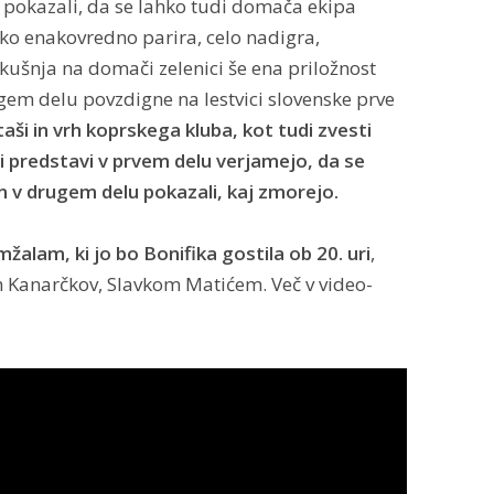
i pokazali, da se lahko tudi domača ekipa
tiko enakovredno parira, celo nadigra,
zkušnja na domači zelenici še ena priložnost
gem delu povzdigne na lestvici slovenske prve
aši in vrh koprskega kluba, kot tudi zvesti
bši predstavi v prvem delu verjamejo, da se
n v drugem delu pokazali, kaj zmorejo.
alam, ki jo bo Bonifika gostila ob 20. uri
,
m Kanarčkov, Slavkom Matićem. Več v video-