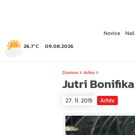
Novice
Naši
26.7°C
09.08.2026
›
›
Domov
Arhiv
Jutri Bonifik
27. 11. 2015
Arhiv