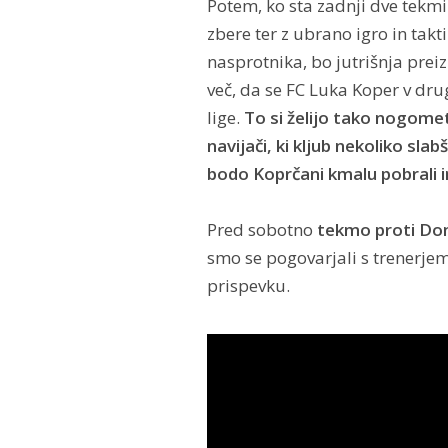
Potem, ko sta zadnji dve tekm
zbere ter z ubrano igro in tak
nasprotnika, bo jutrišnja prei
več, da se FC Luka Koper v dru
lige.
To si želijo tako nogomet
navijači, ki kljub nekoliko sla
bodo Koprčani kmalu pobrali i
Pred sobotno
tekmo proti Domž
smo se pogovarjali s trenerje
prispevku.