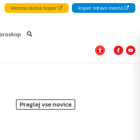
Mestna občina Koper
Koper zdravo mesto
oroskop
Preglej vse novice