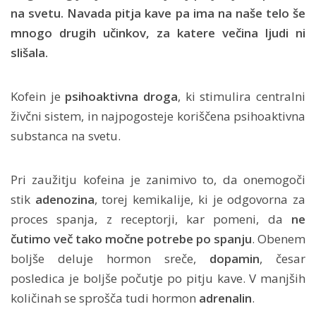
na svetu. Navada pitja kave pa ima na naše telo še
mnogo drugih učinkov, za katere večina ljudi ni
slišala.
Kofein je
psihoaktivna droga
, ki stimulira centralni
živčni sistem, in najpogosteje koriščena psihoaktivna
substanca na svetu.
Pri zaužitju kofeina je zanimivo to, da onemogoči
stik
adenozina
, torej kemikalije, ki je odgovorna za
proces spanja, z receptorji, kar pomeni, da
ne
čutimo več tako močne potrebe po spanju
. Obenem
boljše deluje hormon sreče,
dopamin
, česar
posledica je boljše počutje po pitju kave. V manjših
količinah se sprošča tudi hormon
adrenalin
.