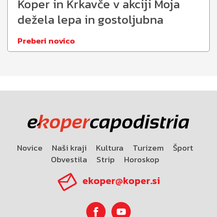
Koper in Krkavče v akciji Moja
dežela lepa in gostoljubna
Preberi novico
Novice
Naši kraji
Kultura
Turizem
Šport
Obvestila
Strip
Horoskop
ekoper@koper.si