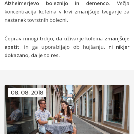
Alzheimerjevo boleznijo in demenco
. Večja
koncentracija kofeina v krvi zmanjšuje tveganje za
nastanek tovrstnih bolezni.
Čeprav mnogi trdijo, da uživanje kofeina
zmanjšuje
apetit
, in ga uporabljajo ob hujšanju,
ni nikjer
dokazano, da je to res
.
08. 08. 2018