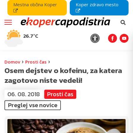
Mestna občina Koper
Koper zdravo mesto
26.7°C
›
›
Domov
Prosti čas
Osem dejstev o kofeinu, za katera
zagotovo niste vedeli!
06. 08. 2018
Prosti čas
Preglej vse novice