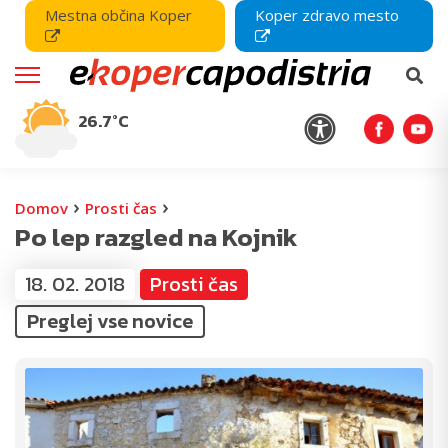
Mestna občina Koper
Koper zdravo mesto
26.7°C
›
›
Domov
Prosti čas
Po lep razgled na Kojnik
18. 02. 2018
Prosti čas
Preglej vse novice