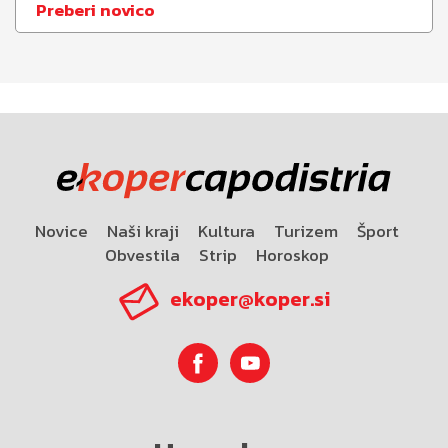
Preberi novico
Novice
Naši kraji
Kultura
Turizem
Šport
Obvestila
Strip
Horoskop
ekoper@koper.si