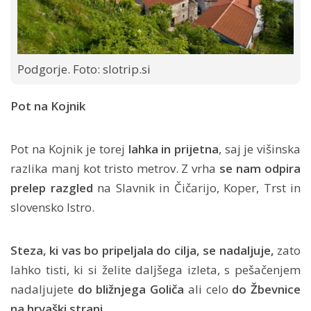
Podgorje. Foto: slotrip.si
Pot na Kojnik
Pot na Kojnik je torej
lahka in prijetna
, saj je višinska
razlika manj kot tristo metrov. Z vrha
se nam odpira
prelep razgled
na Slavnik in Čičarijo, Koper, Trst in
slovensko Istro.
Steza, ki vas bo pripeljala do cilja, se nadaljuje,
zato
lahko tisti, ki si želite daljšega izleta, s pešačenjem
nadaljujete
do bližnjega Goliča
ali celo
do Žbevnice
na hrvaški strani.