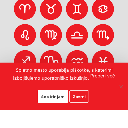
Spletno mesto uporablja piškotke, s katerimi
Preberi več
izboljšujemo uporabniško izkušnjo.
Se strinjam
Zavrni
© 2026
Mestna občina Koper
Pravno obvestilo in zasebnost