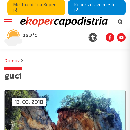
Mestna občina Koper
Koper zdravo mesto
26.7°C
›
Domov
guci
13. 03. 2018