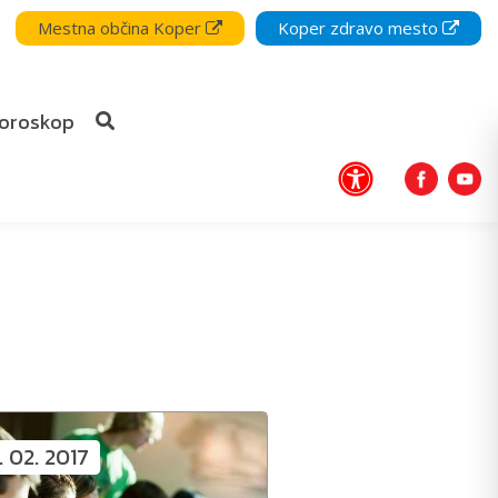
Mestna občina Koper
Koper zdravo mesto
oroskop
1. 02. 2017