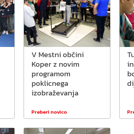
V Mestni občini
T
Koper z novim
i
programom
b
poklicnega
di
izobraževanja
Preberi novico
Pr