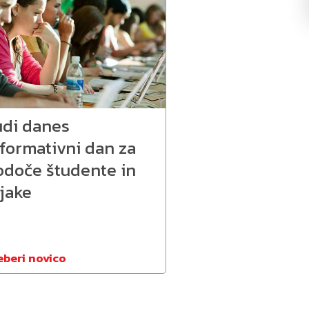
udi danes
nformativni dan za
odoče študente in
jake
eberi novico