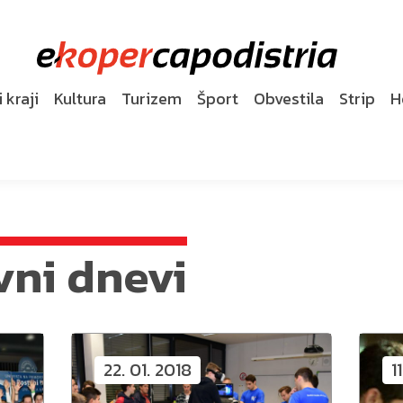
 kraji
Kultura
Turizem
Šport
Obvestila
Strip
H
vni dnevi
22. 01. 2018
1