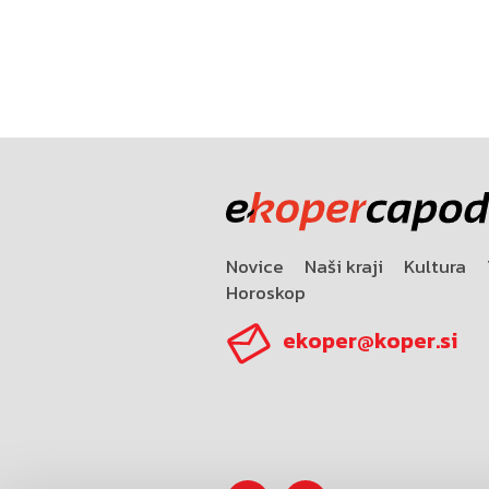
Novice
Naši kraji
Kultura
Horoskop
ekoper@koper.si