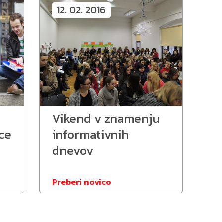
12. 02. 2016
Vikend v znamenju
ce
informativnih
dnevov
Preberi novico