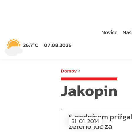
Novice
Naši
26.7°C
07.08.2026
›
Domov
Jakopin
S podpisom prižgal
31. 01. 2014
zeleno luč za