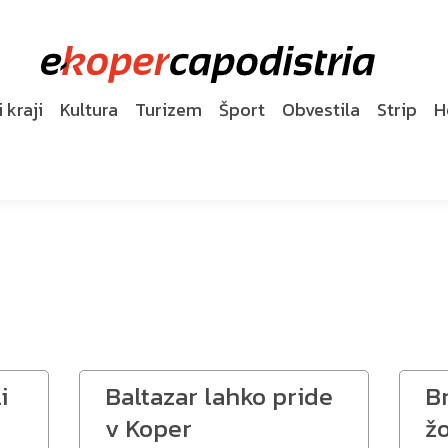
 kraji
Kultura
Turizem
Šport
Obvestila
Strip
H
i
Baltazar lahko pride
B
v Koper
žo