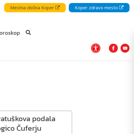
Mestna občina Koper
Koper zdravo mesto
oroskop
ratuškova podala
gico Čuferju