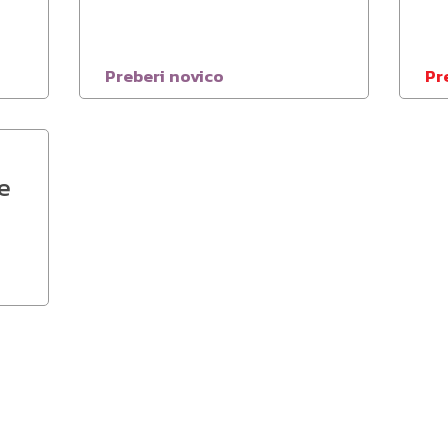
Preberi novico
Pr
e