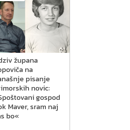
dziv župana
opoviča na
anašnje pisanje
imorskih novic:
Spoštovani gospod
ok Maver, sram naj
as bo«