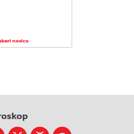
eberi novico
roskop