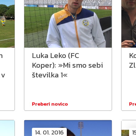
n
Luka Leko (FC
Ko
Koper): »Mi smo sebi
Z
 v
številka 1«
Preberi novico
Pr
14. 01. 2016
1