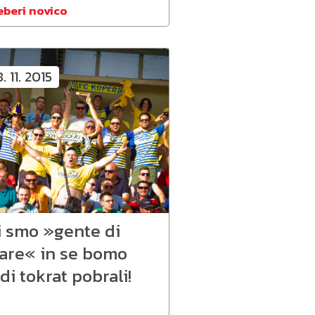
eberi novico
8. 11. 2015
i smo »gente di
are« in se bomo
di tokrat pobrali!