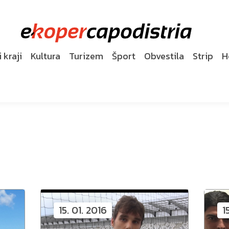
 kraji
Kultura
Turizem
Šport
Obvestila
Strip
H
15. 01. 2016
1