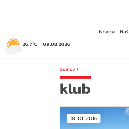
Novice
Naši
26.7°C
09.08.2026
›
Domov
klub
18. 01. 2016