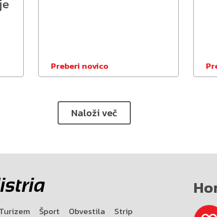
je
Preberi novico
Pr
Naloži več
Ho
Turizem
Šport
Obvestila
Strip