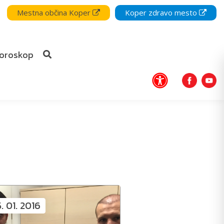
Mestna občina Koper
Koper zdravo mesto
oroskop
5. 01. 2016