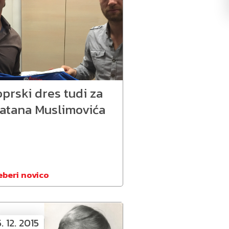
prski dres tudi za
latana Muslimovića
eberi novico
5. 12. 2015