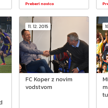
Preberi novico
Pr
11. 12. 2015
1
FC Koper z novim
M
vodstvom
m
tu
d