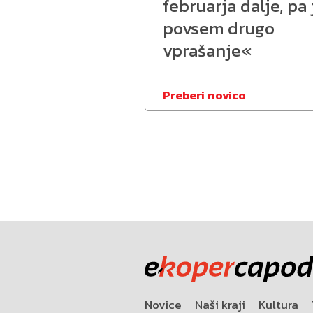
februarja dalje, pa 
povsem drugo
vprašanje«
Preberi novico
Novice
Naši kraji
Kultura