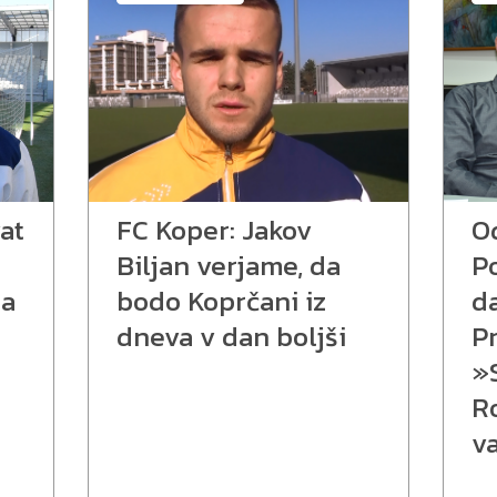
at
FC Koper: Jakov
O
Biljan verjame, da
P
za
bodo Koprčani iz
d
dneva v dan boljši
Pr
»
R
v