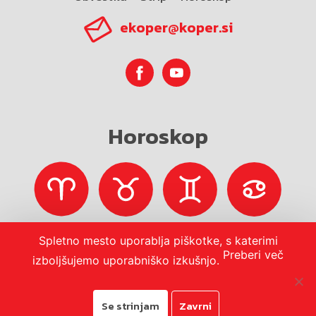
ekoper@koper.si
Horoskop
Spletno mesto uporablja piškotke, s katerimi
Preberi več
izboljšujemo uporabniško izkušnjo.
Se strinjam
Zavrni