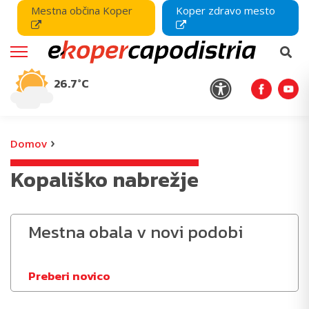
Mestna občina Koper
Koper zdravo mesto
26.7°C
›
Domov
Kopališko nabrežje
Mestna obala v novi podobi
Preberi novico