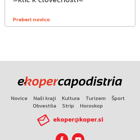
Preberi novico
Novice
Naši kraji
Kultura
Turizem
Šport
Obvestila
Strip
Horoskop
ekoper@koper.si