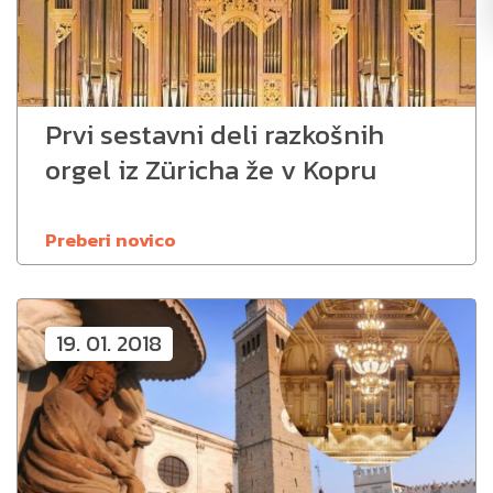
Prvi sestavni deli razkošnih
orgel iz Züricha že v Kopru
Preberi novico
19. 01. 2018