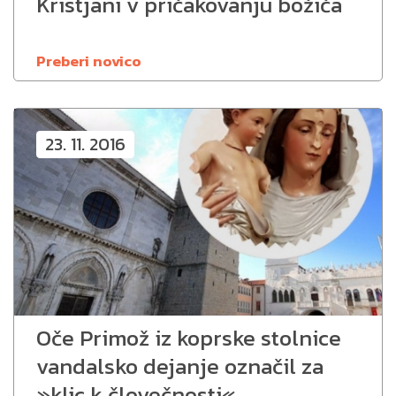
Kristjani v pričakovanju božiča
Preberi novico
23. 11. 2016
Oče Primož iz koprske stolnice
vandalsko dejanje označil za
»klic k človečnosti«