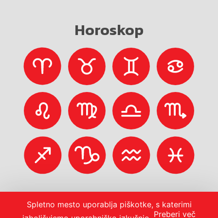
Horoskop
Spletno mesto uporablja piškotke, s katerimi
Preberi več