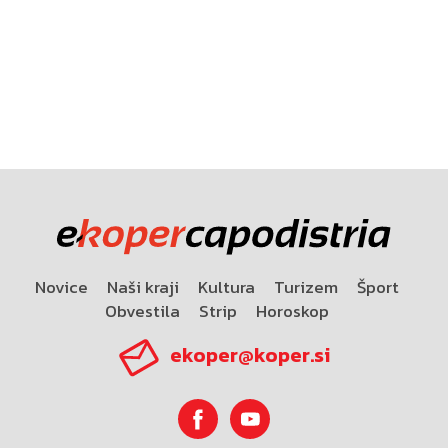
Novice
Naši kraji
Kultura
Turizem
Šport
Obvestila
Strip
Horoskop
ekoper@koper.si