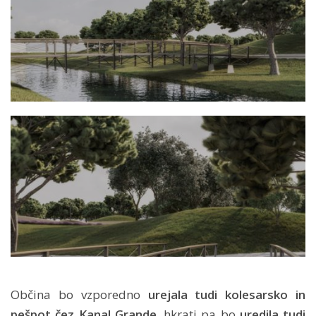
Občina bo vzporedno
urejala tudi kolesarsko in
pešpot čez Kanal Grande
, hkrati pa bo
uredila tudi