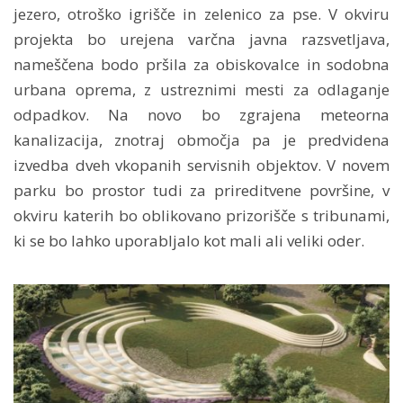
jezero, otroško igrišče in zelenico za pse. V okviru
projekta bo urejena varčna javna razsvetljava,
nameščena bodo pršila za obiskovalce in sodobna
urbana oprema, z ustreznimi mesti za odlaganje
odpadkov. Na novo bo zgrajena meteorna
kanalizacija, znotraj območja pa je predvidena
izvedba dveh vkopanih servisnih objektov. V novem
parku bo prostor tudi za prireditvene površine, v
okviru katerih bo oblikovano prizorišče s tribunami,
ki se bo lahko uporabljalo kot mali ali veliki oder.