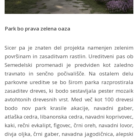
Park bo prava zelena oaza
Sicer pa je znaten del projekta namenjen zelenim
površinam in zasaditvam rastlin. Ureditveni pas ob
Semedelski promenadi je predviden kot zaledno
travnato in senčno počivališče. Na ostalem delu
parkovne ureditve se bo širom parka razprostirala
zasaditev dreves, ki bodo sestavljala pester mozaik
avtohtonih drevesnih vrst. Med več kot 100 drevesi
bodo nov park krasile akacije, navadni gaber,
atlaška cedra, libanonska cedra, navadni koprivovec,
kaki, rečni evkalipt, figovec, črni oreh, navadni lovor,
divja oljka, črni gaber, navadna jagodičnica, alepski