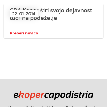
CDA Koper širi svojo dejavnost
22. 01. 2014
tudi na podeželje
Preberi novico