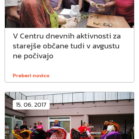
V Centru dnevnih aktivnosti za
starejše občane tudi v avgustu
ne počivajo
Preberi novico
15. 06. 2017