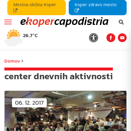
Mestna občina Koper
Koper zdravo mesto
26.7°C
›
Domov
center dnevnih aktivnosti
06. 12. 2017