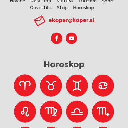
Novice
Naši kraji
Kultura
Turizem
Šport
Obvestila
Strip
Horoskop
ekoper@koper.si
Horoskop