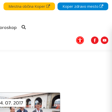
Mestna občina Koper
Koper zdravo mesto
oroskop
4. 07. 2017