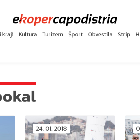
 kraji
Kultura
Turizem
Šport
Obvestila
Strip
H
pokal
24. 01. 2018
0