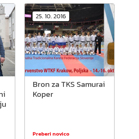
25. 10. 2016
Bron za TKS Samurai
ni
Koper
ju
Preberi novico