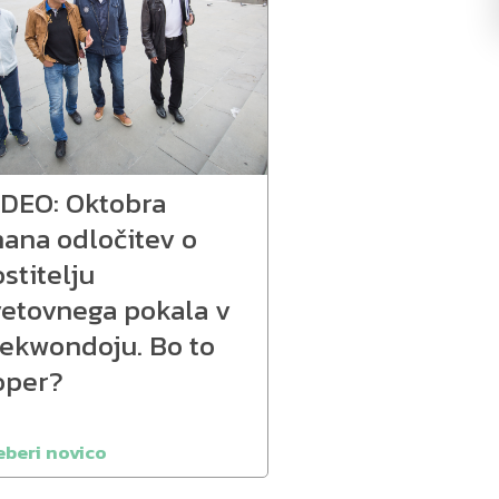
IDEO: Oktobra
nana odločitev o
stitelju
vetovnega pokala v
aekwondoju. Bo to
oper?
eberi novico