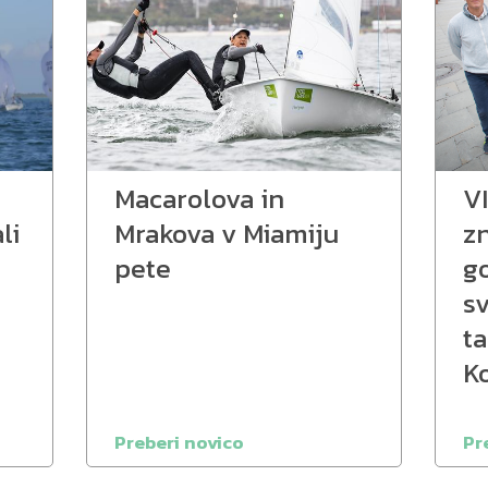
Macarolova in
V
li
Mrakova v Miamiju
z
pete
go
s
t
K
Preberi novico
Pr