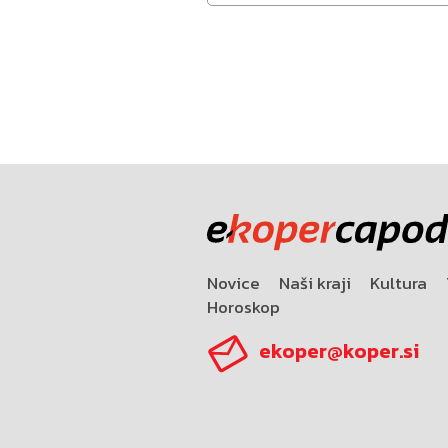
Novice
Naši kraji
Kultura
Horoskop
ekoper@koper.si