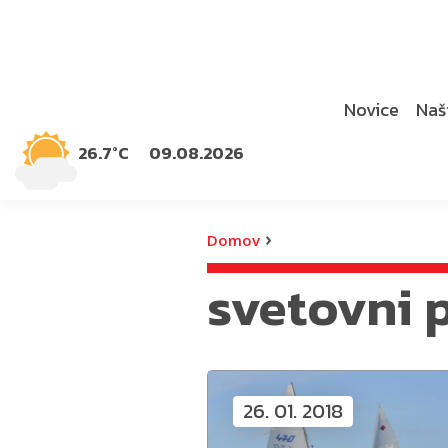
Novice
Naši
26.7°C
09.08.2026
›
Domov
svetovni 
26. 01. 2018