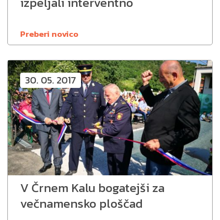
izpeljali interventno
Preberi novico
30. 05. 2017
V Črnem Kalu bogatejši za
večnamensko ploščad