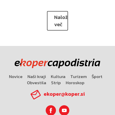
Naloži
več
Novice
Naši kraji
Kultura
Turizem
Šport
Obvestila
Strip
Horoskop
ekoper@koper.si