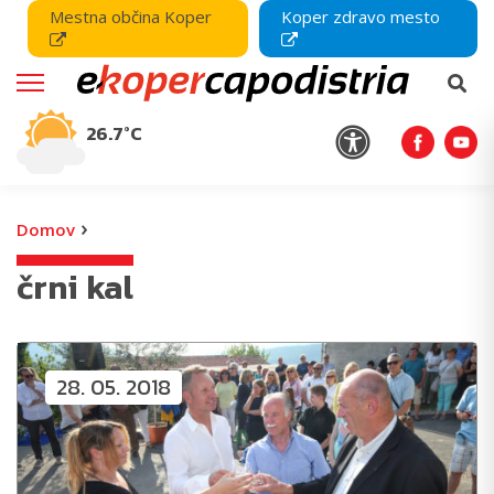
Mestna občina Koper
Koper zdravo mesto
26.7°C
›
Domov
črni kal
28. 05. 2018