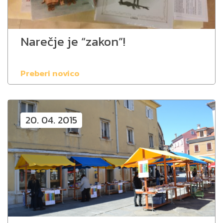
Narečje je “zakon”!
Preberi novico
20. 04. 2015