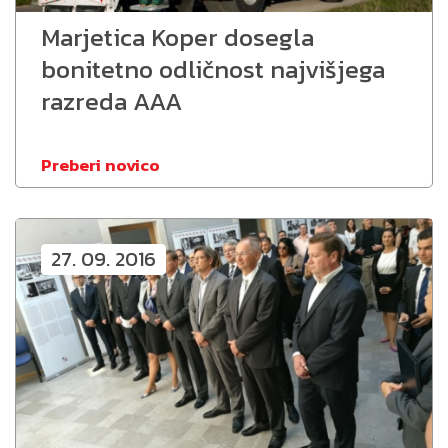
Marjetica Koper dosegla
bonitetno odličnost najvišjega
razreda AAA
Preberi novico
27. 09. 2016