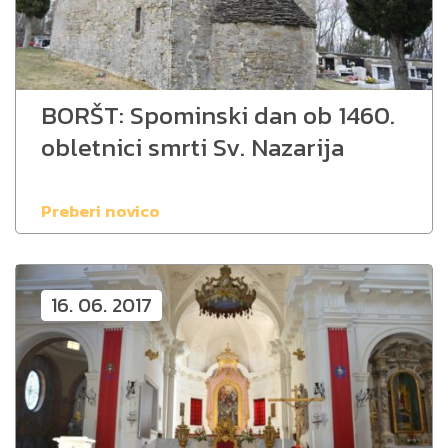
BORŠT: Spominski dan ob 1460.
obletnici smrti Sv. Nazarija
Preberi novico
16. 06. 2017