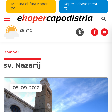
Mestna občina Koper
Koper zdravo mesto
26.7°C
›
Domov
sv. Nazarij
05. 09. 2017