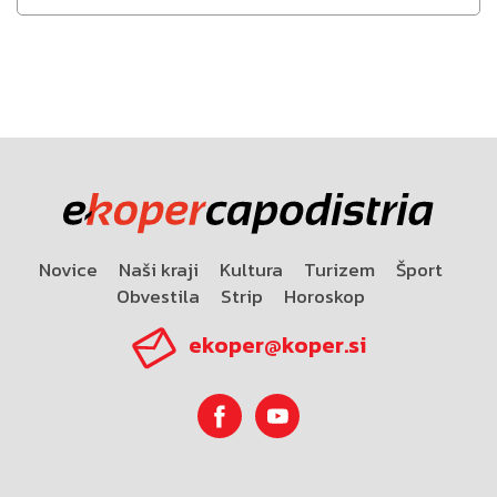
Novice
Naši kraji
Kultura
Turizem
Šport
Obvestila
Strip
Horoskop
ekoper@koper.si