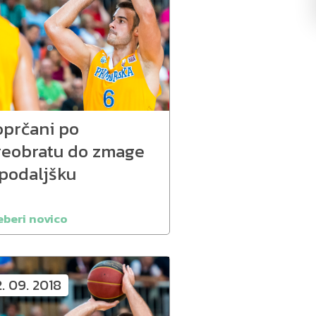
oprčani po
reobratu do zmage
 podaljšku
eberi novico
2. 09. 2018