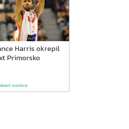
ance Harris okrepil
ixt Primorsko
eberi novico