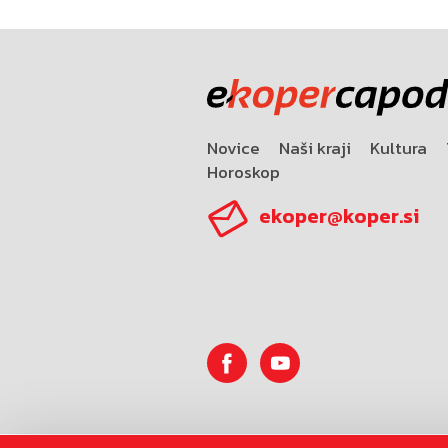
Novice
Naši kraji
Kultura
Horoskop
ekoper@koper.si