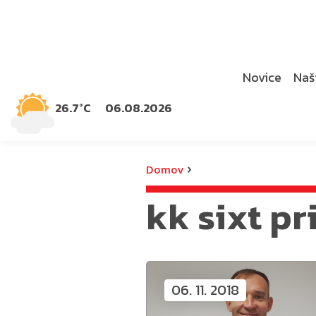
Novice
Naši
26.7°C
06.08.2026
›
Domov
kk sixt p
06. 11. 2018