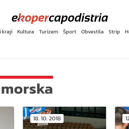
 kraji
Kultura
Turizem
Šport
Obvestila
Strip
H
rimorska
18. 10. 2018
1