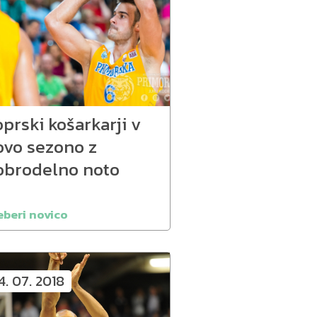
prski košarkarji v
ovo sezono z
obrodelno noto
eberi novico
4. 07. 2018