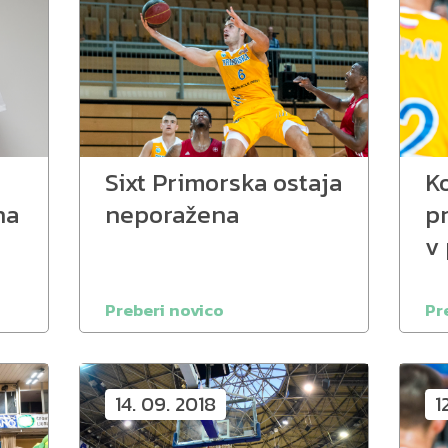
Sixt Primorska ostaja
K
na
neporažena
p
v
Preberi novico
Pr
14. 09. 2018
1