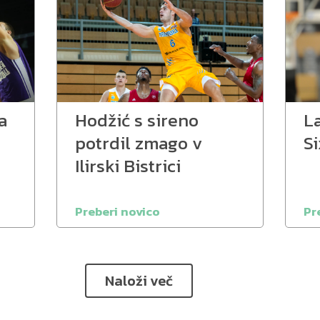
a
Hodžić s sireno
L
potrdil zmago v
S
Ilirski Bistrici
Preberi novico
Pr
Naloži več