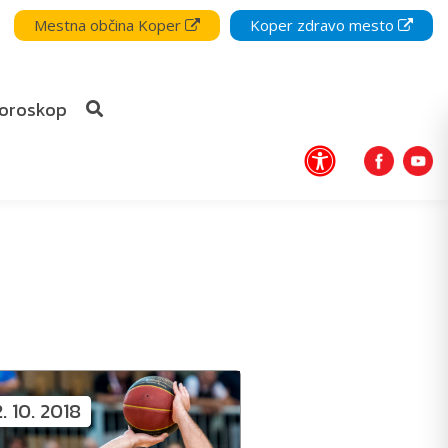
Mestna občina Koper
Koper zdravo mesto
oroskop
2. 10. 2018