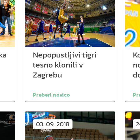
ka
Nepopustljivi tigri
Ko
tesno klonili v
n
Zagrebu
d
Preberi novico
Pr
03. 09. 2018
2