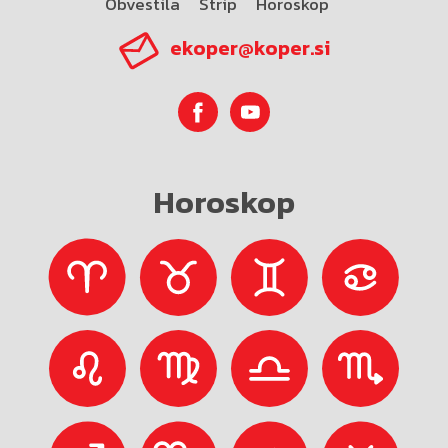
Obvestila
Strip
Horoskop
ekoper@koper.si
Horoskop