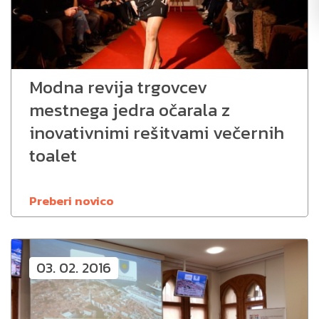
Modna revija trgovcev
mestnega jedra očarala z
inovativnimi rešitvami večernih
toalet
Preberi novico
03. 02. 2016