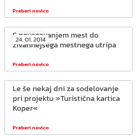
Preberi novico
S povezovanjem mest do
24. 01. 2014
živahnejšega mestnega utripa
Preberi novico
Le še nekaj dni za sodelovanje
pri projektu »Turistična kartica
Koper«
Preberi novico