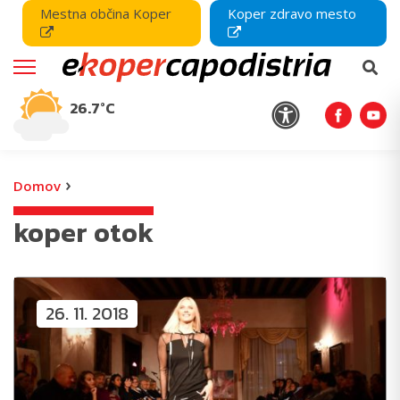
Mestna občina Koper
Koper zdravo mesto
26.7°C
›
Domov
koper otok
26. 11. 2018