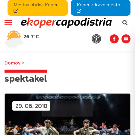
Mestna občina Koper
Koper zdravo mesto
26.7°C
›
Domov
spektakel
29. 06. 2018