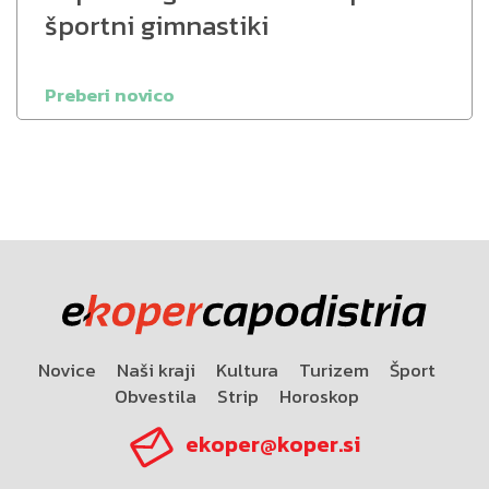
športni gimnastiki
Preberi novico
Novice
Naši kraji
Kultura
Turizem
Šport
Obvestila
Strip
Horoskop
ekoper@koper.si