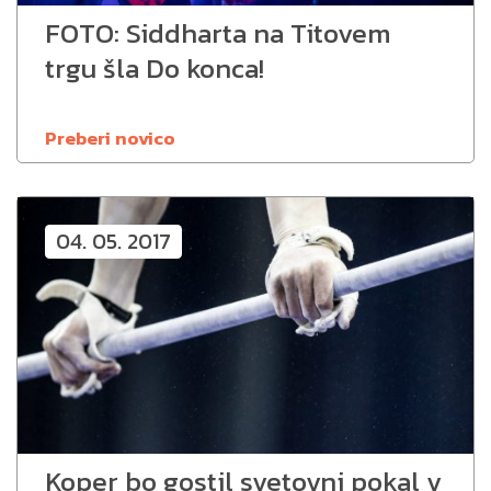
FOTO: Siddharta na Titovem
trgu šla Do konca!
Preberi novico
04. 05. 2017
Koper bo gostil svetovni pokal v