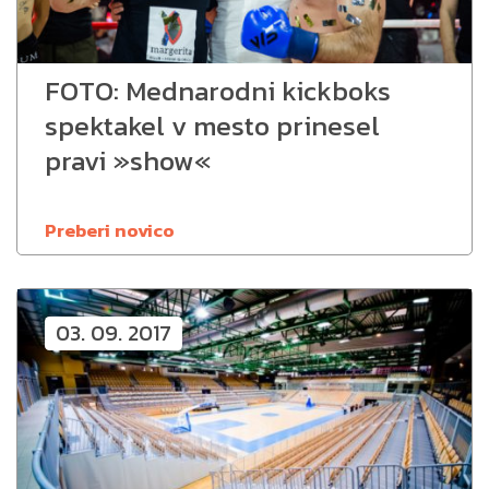
FOTO: Mednarodni kickboks
spektakel v mesto prinesel
pravi »show«
Preberi novico
03. 09. 2017